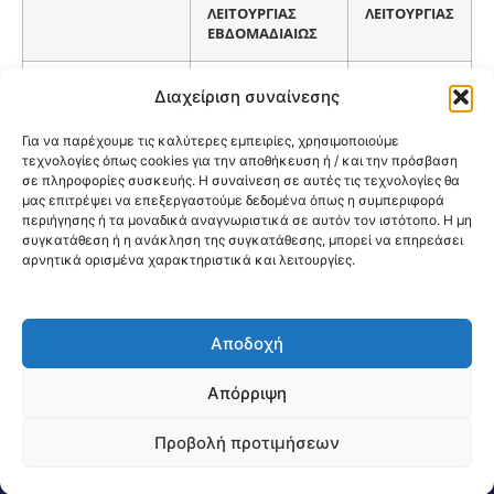
ΛΕΙΤΟΥΡΓΙΑΣ
ΛΕΙΤΟΥΡΓΙΑΣ
ΕΒΔΟΜΑΔΙΑΙΩΣ
ΔΕ/ΤΡ/ΤΕ/ΠΕ/ΠΑ
8:00-15:00 ή
Διαχείριση συναίνεσης
ΓΕΝ.ΙΑΤΡΟΣ Α’
ΜΕ ΡΑΝΤΕΒΟΥ
14:00-21:00
Για να παρέχουμε τις καλύτερες εμπειρίες, χρησιμοποιούμε
τεχνολογίες όπως cookies για την αποθήκευση ή / και την πρόσβαση
ΔΕ/ΤΡ/ΤΕ/ΠΕ/ΠΑ
8:00-15:00 ή
ΓΕΝ.ΙΑΤΡΟΣ Β’
σε πληροφορίες συσκευής. Η συναίνεση σε αυτές τις τεχνολογίες θα
ΜΕ ΡΑΝΤΕΒΟΥ
14:00-21:00
μας επιτρέψει να επεξεργαστούμε δεδομένα όπως η συμπεριφορά
περιήγησης ή τα μοναδικά αναγνωριστικά σε αυτόν τον ιστότοπο. Η μη
ΔΕ/ΤΡ/ΤΕ/ΠΕ/ΠΑ
8:00-15:00 ή
συγκατάθεση ή η ανάκληση της συγκατάθεσης, μπορεί να επηρεάσει
ΠΑΙΔΙΑΤΡΙΚΟ
ΜΕ ΡΑΝΤΕΒΟΥ
14:00-21:00
αρνητικά ορισμένα χαρακτηριστικά και λειτουργίες.
Αποδοχή
@2026 3ype.gr All rights reserved
Πολιτική Προστασίας Δεδομένων
Απόρριψη
Θεσσαλονίκη, Ελλάδα
Τηλ: +30 2311 226 200
email: 3ype@3ype.gr
Προβολή προτιμήσεων
Page Visits:
Website Visits:
00905
1597720