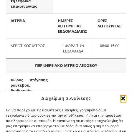
τηλέφωνα
επικοινωνίας
ΙΑΤΡΕΙΑ
ΗΜΕΡΕΣ
ΩΡΕΣ
ΛΕΙΤΟΥΡΓΙΑΣ
ΛΕΙΤΟΥΡΓΙΑΣ
ΕΒΔΟΜΑΔΙΑΙΩΣ
ΑΓΡΟΤΙΚΟΣ ΙΑΤΡΟΣ
1 ΦΟΡΑ ΤΗΝ
08:00-15:00
ΕΒΔΟΜΑΔΑ
ΠΕΡΙΦΕΡΕΙΑΚΟ ΙΑΤΡΕΙΟ ΛΕΧΟΒΟΥ
Χώρος στέγασης,
ραντεβού,
διαδικασία,
τηλέφωνα
Διαχείριση συναίνεσης
επικοινωνίας
Για να παρέχουμε τις καλύτερες εμπειρίες, χρησιμοποιούμε
τεχνολογίες όπως cookies για την αποθήκευση ή / και την πρόσβαση
ΙΑΤΡΕΙΑ
ΗΜΕΡΕΣ
ΩΡΕΣ
σε πληροφορίες συσκευής. Η συναίνεση σε αυτές τις τεχνολογίες θα
ΛΕΙΤΟΥΡΓΙΑΣ
ΛΕΙΤΟΥΡΓΙΑΣ
μας επιτρέψει να επεξεργαστούμε δεδομένα όπως η συμπεριφορά
ΕΒΔΟΜΑΔΙΑΙΩΣ
περιήγησης ή τα μοναδικά αναγνωριστικά σε αυτόν τον ιστότοπο. Η μη