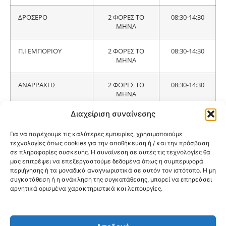
ΔΡΟΣΕΡΟ
2 ΦΟΡΕΣ ΤΟ
08:30-14:30
ΜΗΝΑ
Π.Ι ΕΜΠΟΡΙΟΥ
2 ΦΟΡΕΣ ΤΟ
08:30-14:30
ΜΗΝΑ
ΑΝΑΡΡΑΧΗΣ
2 ΦΟΡΕΣ ΤΟ
08:30-14:30
ΜΗΝΑ
Διαχείριση συναίνεσης
ΦΟΥΦΑ
2 ΦΟΡΕΣ ΤΟ
08:30-14:30
ΜΗΝΑ
Για να παρέχουμε τις καλύτερες εμπειρίες, χρησιμοποιούμε
τεχνολογίες όπως cookies για την αποθήκευση ή / και την πρόσβαση
σε πληροφορίες συσκευής. Η συναίνεση σε αυτές τις τεχνολογίες θα
ΜΗΛΟΧΩΡΙΟΥ
2 ΦΟΡΕΣ ΤΟ
08:30-14:30
μας επιτρέψει να επεξεργαστούμε δεδομένα όπως η συμπεριφορά
ΜΗΝΑ
περιήγησης ή τα μοναδικά αναγνωριστικά σε αυτόν τον ιστότοπο. Η μη
συγκατάθεση ή η ανάκληση της συγκατάθεσης, μπορεί να επηρεάσει
Π.Ι ΒΛΑΣΤΗΣ
2 ΦΟΡΕΣ ΤΟ
08:30-14:30
αρνητικά ορισμένα χαρακτηριστικά και λειτουργίες.
ΜΗΝΑ