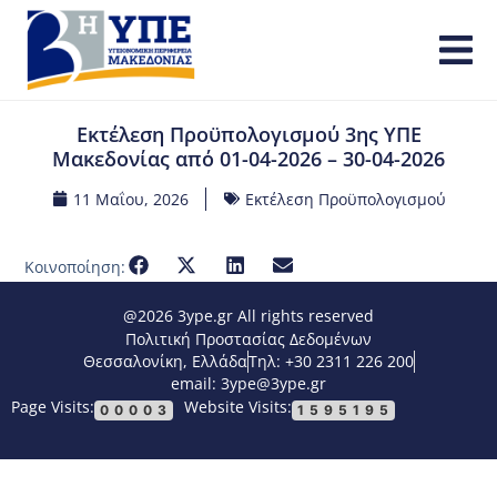
Εκτέλεση Προϋπολογισμού 3ης ΥΠΕ
Μακεδονίας από 01-04-2026 – 30-04-2026
11 Μαΐου, 2026
Εκτέλεση Προϋπολογισμού
Κοινοποίηση:
@2026 3ype.gr All rights reserved
Πολιτική Προστασίας Δεδομένων
Θεσσαλονίκη, Ελλάδα
Τηλ: +30 2311 226 200
email: 3ype@3ype.gr
Page Visits:
Website Visits:
00003
1595195