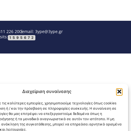
311 226 200
email: 3ype@3ype.gr
sits:
1595672
Διαχείριση συναίνεσης
 τις καλύτερες εμπειρίες, χρησιμοποιούμε τεχνολογίες όπως cookies
υση ή / και την πρόσβαση σε πληροφορίες συσκευής. Η συναίνεση σε
λογίες θα μας επιτρέψει να επεξεργαστούμε δεδομένα όπως η
ιήγησης ή τα μοναδικά αναγνωριστικά σε αυτόν τον ιστότοπο. Η μη
 ανάκληση της συγκατάθεσης, μπορεί να επηρεάσει αρνητικά ορισμένα
αι λειτουργίες.