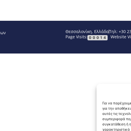
Θεσσαλονίκη, Ελλάδα
Τηλ: +30 2
νων
Page Visits:
Website Vi
00014
Για να παρέχουμε
για την αποθήκε
αυτές τις τεχνο
συμπεριφορά περ
συγκατάθεση ή η
χαρακτηριστικά κ