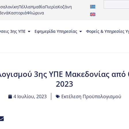
σαλονίκη
Πέλλα
Ημαθία
Πιερία
Κοζάνη
βενά
Καστοριά
Φλώρινα
νσεις 3ης ΥΠΕ
Εφημερίδα Υπηρεσίας
Φορείς & Υπηρεσίες Υ
ογισμού 3ης ΥΠΕ Μακεδονίας από 01
2023
4 Ιουλίου, 2023
Εκτέλεση Προϋπολογισμού