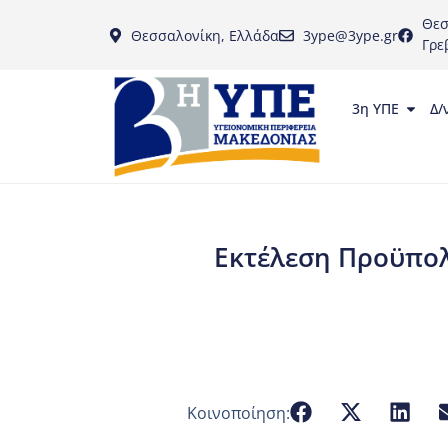
Θεσ
Θεσσαλονίκη, Ελλάδα
3ype@3ype.gr
Γρε
3η ΥΠΕ
Δ/
Εκτέλεση Προϋπολ
Κοινοποίηση: