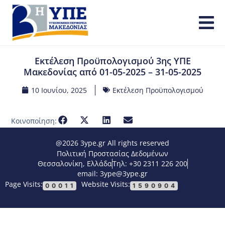
Εκτέλεση Προϋπολογισμού 3ης ΥΠΕ
Μακεδονίας από 01-05-2025 – 31-05-2025
10 Ιουνίου, 2025
Εκτέλεση Προϋπολογισμού
Κοινοποίηση:
@2026 3ype.gr All rights reserved
Πολιτική Προστασίας Δεδομένων
Θεσσαλονίκη, Ελλάδα
Τηλ: +30 2311 226 200
email: 3ype@3ype.gr
Page Visits:
Website Visits:
00011
1590904