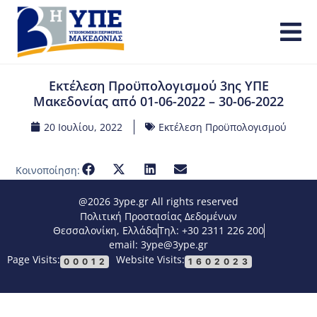
Εκτέλεση Προϋπολογισμού 3ης ΥΠΕ
Μακεδονίας από 01-06-2022 – 30-06-2022
20 Ιουλίου, 2022
Εκτέλεση Προϋπολογισμού
Κοινοποίηση:
@2026 3ype.gr All rights reserved
Πολιτική Προστασίας Δεδομένων
Θεσσαλονίκη, Ελλάδα
Τηλ: +30 2311 226 200
email: 3ype@3ype.gr
Page Visits:
Website Visits:
00012
1602023