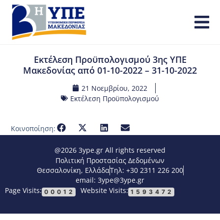
Εκτέλεση Προϋπολογισμού 3ης ΥΠΕ
Μακεδονίας από 01-10-2022 – 31-10-2022
21 Νοεμβρίου, 2022
Εκτέλεση Προϋπολογισμού
Κοινοποίηση:
@2026 3ype.gr All rights reserved
Πολιτική Προστασίας Δεδομένων
Θεσσαλονίκη, Ελλάδα
Τηλ: +30 2311 226 200
email: 3ype@3ype.gr
Page Visits:
Website Visits:
00012
1593472