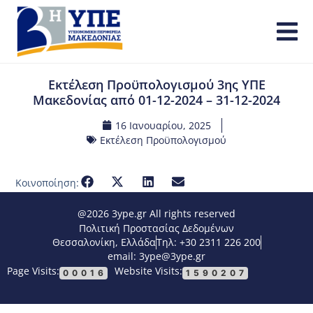
Εκτέλεση Προϋπολογισμού 3ης ΥΠΕ
Μακεδονίας από 01-12-2024 – 31-12-2024
16 Ιανουαρίου, 2025
Εκτέλεση Προϋπολογισμού
Κοινοποίηση:
@2026 3ype.gr All rights reserved
Πολιτική Προστασίας Δεδομένων
Θεσσαλονίκη, Ελλάδα
Τηλ: +30 2311 226 200
email: 3ype@3ype.gr
Page Visits:
Website Visits:
00016
1590207