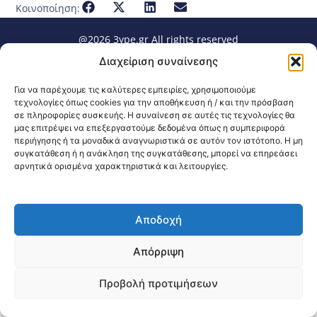
Κοινοποίηση:
@2026 3ype.gr All rights reserved
Πολιτική Προστασίας Δεδομένων
Διαχείριση συναίνεσης
Θεσσαλονίκη, Ελλάδα
Τηλ: +30 2311 226 200
email: 3ype@3ype.gr
Για να παρέχουμε τις καλύτερες εμπειρίες, χρησιμοποιούμε
Page Visits:
Website Visits:
00008
1598475
τεχνολογίες όπως cookies για την αποθήκευση ή / και την πρόσβαση
σε πληροφορίες συσκευής. Η συναίνεση σε αυτές τις τεχνολογίες θα
μας επιτρέψει να επεξεργαστούμε δεδομένα όπως η συμπεριφορά
περιήγησης ή τα μοναδικά αναγνωριστικά σε αυτόν τον ιστότοπο. Η μη
συγκατάθεση ή η ανάκληση της συγκατάθεσης, μπορεί να επηρεάσει
αρνητικά ορισμένα χαρακτηριστικά και λειτουργίες.
Αποδοχή
Απόρριψη
Προβολή προτιμήσεων