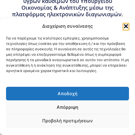
υγρών καυσίμων του Υπουργείου
Οικονομίας & Ανάπτυξης μέσω της
πλατφόρμας ηλεκτρονικών διαγωνισμών.
Καταληκτική ημερομηνία κατάθεσης
Διαχείριση συναίνεσης
προσφορών: 24-08-2023 και ώρα 14:30.
Ημερομηνία διενέργειας διαγωνισμού: 25-
Για να παρέχουμε τις καλύτερες εμπειρίες, χρησιμοποιούμε
08-2023 και ώρα 10:00.
τεχνολογίες όπως cookies για την αποθήκευση ή / και την πρόσβαση
σε πληροφορίες συσκευής. Η συναίνεση σε αυτές τις τεχνολογίες θα
2 Αυγούστου, 2023
μας επιτρέψει να επεξεργαστούμε δεδομένα όπως η συμπεριφορά
Προμήθειες - Συμβάσεις
,
Προμήθειες 3ης ΥΠΕ
περιήγησης ή τα μοναδικά αναγνωριστικά σε αυτόν τον ιστότοπο. Η μη
συγκατάθεση ή η ανάκληση της συγκατάθεσης, μπορεί να επηρεάσει
αρνητικά ορισμένα χαρακτηριστικά και λειτουργίες.
Κοινοποίηση:
@2026 3ype.gr All rights reserved
Αποδοχή
Πολιτική Προστασίας Δεδομένων
Θεσσαλονίκη, Ελλάδα
Τηλ: +30 2311 226 200
Απόρριψη
email: 3ype@3ype.gr
Page Visits:
Website Visits:
00015
1598674
Προβολή προτιμήσεων