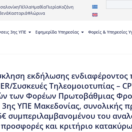
σαλονίκη
Πέλλα
Ημαθία
Πιερία
Κοζάνη
βενά
Καστοριά
Φλώρινα
νσεις 3ης ΥΠΕ
Εφημερίδα Υπηρεσίας
Φορείς & Υπηρεσίες Υ
σκληση εκδήλωσης ενδιαφέροντος 
SER/Συσκευές Τηλεομοιοτυπίας – CP
ν των Φορέων Πρωτοβάθμιας Φρον
 3ης ΥΠΕ Μακεδονίας, συνολικής 
56€ συμπεριλαμβανομένου του αναλ
 προσφορές και κριτήριο κατακύρω