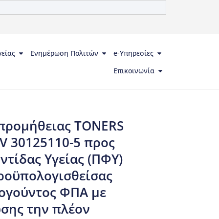
γείας
Ενημέρωση Πολιτών
e-Υπηρεσίες
Επικοινωνία
προμήθειας TONERS
V 30125110-5 προς
τίδας Υγείας (ΠΦΥ)
προϋπολογισθείσας
ογούντος ΦΠΑ με
σης την πλέον