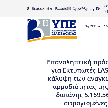
Θεσ
Θεσσαλονίκη, Ελλάδα
3ype@3ype.gr
Γρε
3η ΥΠΕ
Δ/
Επαναληπτική πρό
για Εκτυπωτές LA
κάλυψη των αναγκώ
αρμοδιότητας της
δαπάνης 5.169,
σφραγισμένες