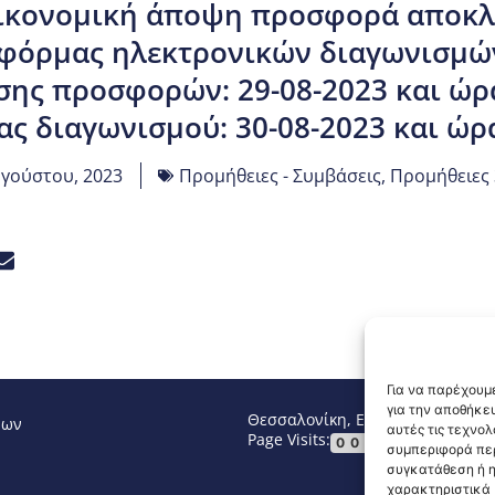
κονομική άποψη προσφορά αποκλε
φόρμας ηλεκτρονικών διαγωνισμώ
ης προσφορών: 29-08-2023 και ώρ
ας διαγωνισμού: 30-08-2023 και ώρ
υγούστου, 2023
Προμήθειες - Συμβάσεις
,
Προμήθειες 
Για να παρέχουμε
για την αποθήκε
Θεσσαλονίκη, Ελλάδα
Τηλ: +30 2
νων
αυτές τις τεχνο
Page Visits:
Website Vi
00013
συμπεριφορά περ
συγκατάθεση ή η
χαρακτηριστικά κ