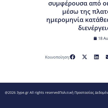
συμφέρουσα από οι
μέσω της πλατ
ημερομηνία κατάθεσ
διενέργει
18 Α
Κοινοποίηση:
@2026 3ype.gr All rights reserved
Πολιτική Προστασίας Δεδομέ