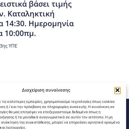
ιστικά βάσει τιμής
ν. Καταληκτική
α 14:30. Ημερομηνία
α 10:00πμ.
3ης ΥΠΕ
Διαχείριση συναίνεσης
 τις καλύτερες εμπειρίες, χρησιμοποιούμε τεχνολογίες όπως cookies
υση ή / και την πρόσβαση σε πληροφορίες συσκευής. Η συναίνεση σε
311 226 200
email: 3ype@3ype.gr
λογίες θα μας επιτρέψει να επεξεργαστούμε δεδομένα όπως η
sits:
1592069
ιήγησης ή τα μοναδικά αναγνωριστικά σε αυτόν τον ιστότοπο. Η μη
 ανάκληση της συγκατάθεσης, μπορεί να επηρεάσει αρνητικά ορισμένα
αι λειτουργίες.