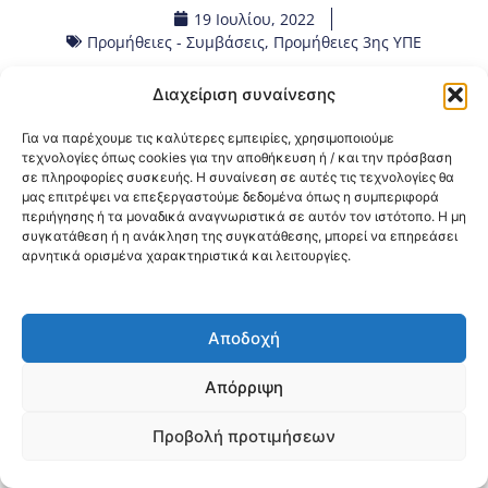
19 Ιουλίου, 2022
Προμήθειες - Συμβάσεις
,
Προμήθειες 3ης ΥΠΕ
Διαχείριση συναίνεσης
Κοινοποίηση:
Για να παρέχουμε τις καλύτερες εμπειρίες, χρησιμοποιούμε
@2026 3ype.gr All rights reserved
τεχνολογίες όπως cookies για την αποθήκευση ή / και την πρόσβαση
σε πληροφορίες συσκευής. Η συναίνεση σε αυτές τις τεχνολογίες θα
Πολιτική Προστασίας Δεδομένων
μας επιτρέψει να επεξεργαστούμε δεδομένα όπως η συμπεριφορά
Θεσσαλονίκη, Ελλάδα
Τηλ: +30 2311 226 200
περιήγησης ή τα μοναδικά αναγνωριστικά σε αυτόν τον ιστότοπο. Η μη
email: 3ype@3ype.gr
συγκατάθεση ή η ανάκληση της συγκατάθεσης, μπορεί να επηρεάσει
Page Visits:
Website Visits:
00012
1591365
αρνητικά ορισμένα χαρακτηριστικά και λειτουργίες.
Αποδοχή
Απόρριψη
Προβολή προτιμήσεων