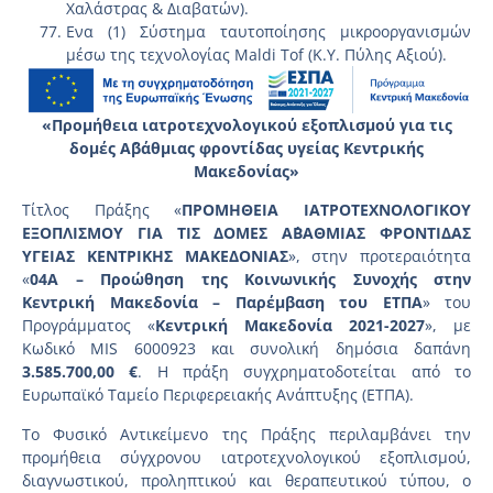
Χαλάστρας & Διαβατών).
Ενα (1) Σύστημα ταυτοποίησης μικροοργανισμών
μέσω της τεχνολογίας Maldi Tof (Κ.Υ. Πύλης Αξιού).
«Προμήθεια ιατροτεχνολογικού εξοπλισμού για τις
δομές Α΄βάθμιας φροντίδας υγείας Κεντρικής
Μακεδονίας»
Τίτλος Πράξης «
ΠΡΟΜΗΘΕΙΑ ΙΑΤΡΟΤΕΧΝΟΛΟΓΙΚΟΥ
ΕΞΟΠΛΙΣΜΟΥ ΓΙΑ ΤΙΣ ΔΟΜΕΣ Α΄ΒΑΘΜΙΑΣ ΦΡΟΝΤΙΔΑΣ
ΥΓΕΙΑΣ ΚΕΝΤΡΙΚΗΣ ΜΑΚΕΔΟΝΙΑΣ
», στην προτεραιότητα
«
04A – Προώθηση της Κοινωνικής Συνοχής στην
Κεντρική Μακεδονία – Παρέμβαση του ΕΤΠΑ
» του
Προγράμματος «
Κεντρική Μακεδονία 2021-2027
», με
Κωδικό MIS 6000923 και συνολική δημόσια δαπάνη
3.585.700,00 €
. Η πράξη συγχρηματοδοτείται από το
Ευρωπαϊκό Ταμείο Περιφερειακής Ανάπτυξης (ΕΤΠΑ).
Το Φυσικό Αντικείμενο της Πράξης περιλαμβάνει την
προμήθεια σύγχρονου ιατροτεχνολογικού εξοπλισμού,
διαγνωστικού, προληπτικού και θεραπευτικού τύπου, ο