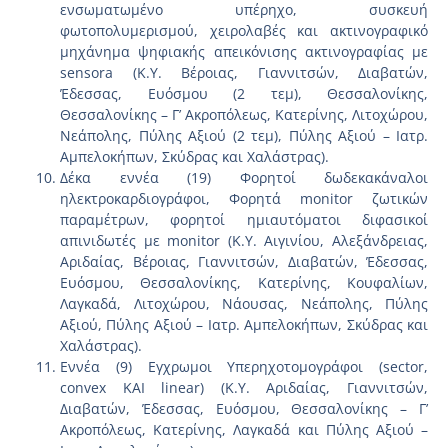
ενσωματωμένο υπέρηχο, συσκευή
φωτοπολυμερισμού, χειρολαβές και ακτινογραφικό
μηχάνημα ψηφιακής απεικόνισης ακτινογραφίας με
sensora (Κ.Υ. Βέροιας, Γιαννιτσών, Διαβατών,
Έδεσσας, Ευόσμου (2 τεμ), Θεσσαλονίκης,
Θεσσαλονίκης – Γ’ Ακροπόλεως, Κατερίνης, Λιτοχώρου,
Νεάπολης, Πύλης Αξιού (2 τεμ), Πύλης Αξιού – Ιατρ.
Αμπελοκήπων, Σκύδρας και Χαλάστρας).
Δέκα εννέα (19) Φορητοί δωδεκακάναλοι
ηλεκτροκαρδιογράφοι, Φορητά monitor ζωτικών
παραμέτρων, φορητοί ημιαυτόματοι διφασικοί
απινιδωτές με monitor (Κ.Υ. Αιγινίου, Αλεξάνδρειας,
Αριδαίας, Βέροιας, Γιαννιτσών, Διαβατών, Έδεσσας,
Ευόσμου, Θεσσαλονίκης, Κατερίνης, Κουφαλίων,
Λαγκαδά, Λιτοχώρου, Νάουσας, Νεάπολης, Πύλης
Αξιού, Πύλης Αξιού – Ιατρ. Αμπελοκήπων, Σκύδρας και
Χαλάστρας).
Εννέα (9) Εγχρωμοι Υπερηχοτομογράφοι (sector,
convex ΚΑΙ linear) (Κ.Υ. Αριδαίας, Γιαννιτσών,
Διαβατών, Έδεσσας, Ευόσμου, Θεσσαλονίκης – Γ’
Ακροπόλεως, Κατερίνης, Λαγκαδά και Πύλης Αξιού –