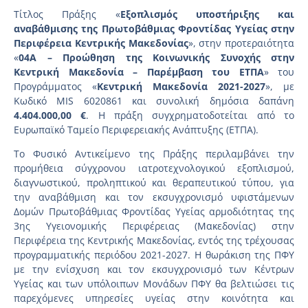
Τίτλος Πράξης «
Εξοπλισμός υποστήριξης και
αναβάθμισης της Πρωτοβάθμιας Φροντίδας Υγείας στην
Περιφέρεια Κεντρικής Μακεδονίας
», στην προτεραιότητα
«
04A – Προώθηση της Κοινωνικής Συνοχής στην
Κεντρική Μακεδονία – Παρέμβαση του ΕΤΠΑ
» του
Προγράμματος «
Κεντρική Μακεδονία 2021-2027
», με
Κωδικό MIS 6020861 και συνολική δημόσια δαπάνη
4.404.000,00 €
. Η πράξη συγχρηματοδοτείται από το
Ευρωπαϊκό Ταμείο Περιφερειακής Ανάπτυξης (ΕΤΠΑ).
Το Φυσικό Αντικείμενο της Πράξης περιλαμβάνει την
προμήθεια σύγχρονου ιατροτεχνολογικού εξοπλισμού,
διαγνωστικού, προληπτικού και θεραπευτικού τύπου, για
την αναβάθμιση και τον εκσυγχρονισμό υφιστάμενων
Δομών Πρωτοβάθμιας Φροντίδας Υγείας αρμοδιότητας της
3ης Υγειονομικής Περιφέρειας (Μακεδονίας) στην
Περιφέρεια της Κεντρικής Μακεδονίας, εντός της τρέχουσας
προγραμματικής περιόδου 2021-2027. Η θωράκιση της ΠΦΥ
με την ενίσχυση και τον εκσυγχρονισμό των Κέντρων
Υγείας και των υπόλοιπων Μονάδων ΠΦΥ θα βελτιώσει τις
παρεχόμενες υπηρεσίες υγείας στην κοινότητα και