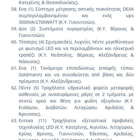
Κατερίνης & Θεσσαλονίκης).
Ενα (1) Σύστημα μέτρησης οστικής πυκνότητας DEXA
συμπεριλαμβανομένου και ενός ups
3000VA/2700WATT (Κ.Υ. Γιαννιτσών).
Δύο (2) Συστήματα ουρομετρίας (Κ.Υ. Βέροιας &
Γιαννιτσών).
Τέσσερις (4) Σχισμοειδείς λυχνίες πέντε μεγεθύνσεων
με φωτισμό LED και να περιλαμβάνουν και ηλεκτρικό
τραπέζι (Κ.Υ. Νεάπολης, Βέροιας, Αλεξάνδρειας &
Νάουσας).
Ενα (1) Τονόμετρο επιπεδώσεως (επαφής τύπου
Goldmann) και να συνοδεύεται από βάση και δύο
πρίσματα (Κ.Υ. Αλεξάνδρειας).
Πέντε (5) Τροχήλατα υδραυλικά φορεία μεταφοράς
ασθενούς με ανασυρόμενες ράγες σε 2 τμήματα, με
στατώ ορού και θέση για φιάλη οξυγόνου (Κ.Υ.
Ευόσμου, Διαβατών, Λιτοχώρου, Αριδαίας &
Άρνισσας).
Εντεκα (11) Τροχήλατοι εξεταστικοί προβολείς
τεχνολογίας LED (Κ.Υ. Κατερίνης, Αιγινίου, Λιτοχώρου,
Κρύας Βρύσης, Γιαννιτσών, Έδεσσας, Αριδαίας,