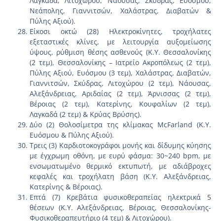
Λαγκαδά, Λιτοχώρου, Νάουσας, Σκύδρας, Ευόσμου,
Νεάπολης, Γιαννιτσών, Χαλάστρας, Διαβατών &
Πύλης Αξιού).
Είκοσι οκτώ (28) Ηλεκτροκίνητες, τροχήλατες
εξεταστικές κλίνες, με λειτουργία αυξομείωσης
ύψους, ρύθμιση θέσης ασθενούς (Κ.Υ. Θεσσαλονίκης
(2 τεμ), Θεσσαλονίκης – Ιατρείο Ακροπόλεως (2 τεμ),
Πύλης Αξιού, Ευόσμου (3 τεμ), Χαλάστρας, Διαβατών,
Γιαννιτσών, Σκύδρας, Λιτοχώρου (2 τεμ), Νάουσας,
Αλεξάνδρειας, Αριδαίας (2 τεμ), Άρνισσας (2 τεμ),
Βέροιας (2 τεμ), Κατερίνης, Κουφαλίων (2 τεμ),
Λαγκαδά (2 τεμ) & Κρύας Βρύσης).
Δύο (2) Θολοσίμετρα της κλίμακας McFarland (Κ.Υ.
Ευόσμου & Πύλης Αξιού).
Τρεις (3) Καρδιοτοκογράφοι μονής και δίδυμης κύησης
με έγχρωμη οθόνη, με ευρύ φάσμα: 30~240 bpm, με
ενσωματωμένο θερμικό εκτυπωτή, με αδιάβροχες
κεφαλές και τροχήλατη βάση (Κ.Υ. Αλεξάνδρειας,
Κατερίνης & Βέροιας).
Επτά (7) Κρεβάτια φυσικοθεραπείας ηλεκτρικά 5
θέσεων (Κ.Υ. Αλεξάνδρειας, Βέροιας, Θεσσαλονίκης-
Φυσικοθεραπευτήριο (4 τεμ) & Λιτοχώρου).