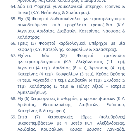
Άρνισσας, Λαγκαδά, Χαλάστρας & Διαβατών).
Δύο (2) Φορητοί γυναικολογικοί υπέρηχοι (convex &
linear) (Κ.Υ. Νεάπολης & Χαλάστρας).
Εξι (6) Φορητοί δωδεκακάναλοι ηλεκτροκαρδιογράφοι
συνοδευόμενοι από τροχήλατο τραπεζίδιο (Κ.Υ.
Αιγινίου, Αριδαίας, Διαβατών, Κατερίνης, Νάουσας &
Χαλάστρας).
Τρεις (3) Φορητοί καρδιολογικοί υπέρηχοι με μία
κεφαλή (Κ.Υ. Κατερίνης, Κουφαλίων & Χαλάστρας).
Εξήντα δύο (62) Φορητοί τρικάναλοι
ηλεκτροκαρδιογράφοι (Κ.Υ. Αλεξάνδρειας (11 τεμ),
Αιγινίου (4 τεμ), Αριδαίας (8 τεμ), Άρνισσας (4 τεμ),
Κατερίνης (4 τεμ), Κουφαλίων (3 τεμ), Κρύας Βρύσης
(4 τεμ), Λαγκαδά (11 τεμ), Διαβατών (4 τεμ), Σκύδρας (5
τεμ), Χαλάστρας (3 τεμ) & Πύλης Αξιού – Ιατρείο
Αμπελοκήπων).
Εξι (6) Χειρουργικές διαθερμίες μικροεπεμβάσεων (Κ.Υ.
Αριδαίας, Θεσσαλονίκης, Διαβατών, Ευόσμου,
Κατερίνης & Λιτοχώρου).
Επτά (7) Χειρουργικές έδρες (πολυθρόνες)
μικροεπεμβάσεων με 4 μοτέρ (Κ.Υ. Αλεξάνδρειας,
Αριδαίας, Κουφαλίων, Κρύας Βρύσης, Λαγκαδά,