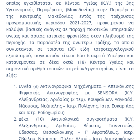
οποίος εγκαθίσταται σε Κέντρα Υγείας (K.Y.) της 3ης
Υγειονομικής Περιφέρειας (Μακεδονίας) στην Περιφέρεια
της Κεντρικής Μακεδονίας εντός της τρέχουσας
προγραμματικής περιόδου 2021-2027, προκειμένου να
καλύψει βασικές ανάγκες σε παροχή ποιοτικών υπηρεσιών
υγείας και άρτιας ιατρικής φροντίδας στον πληθυσμό της
περιοχής. Τα παραδοτέα της ανωτέρω Πράξης, τα οποία
συνίστανται σε τριάντα (30) είδη ιατροτεχνολογικού
εξοπλισμού, συγκροτούν είκοσι δύο διακριτά Υποέργα και
κατανέμονται σε δέκα οκτώ (18) Κέντρα Υγείας και
σημαντικό αριθμό τοπικών ιατρείων/εργαστηρίων, είναι τα
εξής:
Εννέα (9) Ακτινογραφικά Μηχάνηματα – Απεικόνισης
Ψηφιακής Ακτινογραφίας με SENSORA (Κ.Υ.
Αλεξάνδρειας, Αριδαίας (2 τεμ), Κουφαλίων, Λαγκαδά,
Νάουσας, Νεάπολης – Ιατρ. Πολίχνης, Ιατρ. Ευκαρπίας
και Ιατρ. Ροδοχωρίου).
Δέκα (10) Ακτινολογικά συγκροτήματα (Κ.Υ.
Αλεξάνδρειας, Αριδαίας, Βέροιας, Γιαννιτσών,
Έδεσσας, Θεσσαλονίκης – Γ’ Ακροπόλεως, Ιατρ.
Σβώλου, Νάουσας, Πύλης Αξιού – Ιατρ. Αμπελοκήπων