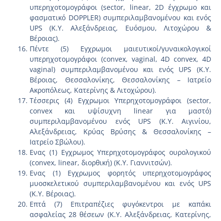
υπερηχοτομογράφοι (sector, linear, 2D έγχρωμο και
φασματικό DOPPLER) συμπεριλαμβανομένου και ενός
UPS (Κ.Υ. Αλεξάνδρειας, Ευόσμου, Λιτοχώρου &
Βέροιας).
Πέντε (5) Εγχρωμοι μαιευτικοί/γυναικολογικοί
υπερηχοτομογράφοι (convex, vaginal, 4D convex, 4D
vaginal) συμπεριλαμβανομένου και ενός UPS (Κ.Υ.
Βέροιας, Θεσσαλονίκης, Θεσσαλονίκης – Ιατρείο
Ακροπόλεως, Κατερίνης & Λιτοχώρου).
Τέσσερις (4) Εγχρωμοι Υπερηχοτομογράφοι (sector,
convex και υψίσυχνη linear για μαστό)
συμπεριλαμβανομένου ενός UPS (Κ.Υ. Αιγινίου,
Αλεξάνδρειας, Κρύας Βρύσης & Θεσσαλονίκης –
Ιατρείο Σβώλου).
Ενας (1) Εγχρωμος Υπερηχοτομογράφος ουρολογικού
(convex, linear, διορθική) (Κ.Υ. Γιαννιτσών).
Ενας (1) Εγχρωμος φορητός υπερηχοτομογράφος
μυοσκελετικού συμπεριλαμβανομένου και ενός UPS
(Κ.Υ. Βέροιας).
Επτά (7) Επιτραπέζιες φυγόκεντροι με καπάκι
ασφαλείας 28 θέσεων (Κ.Υ. Αλεξάνδρειας, Κατερίνης,