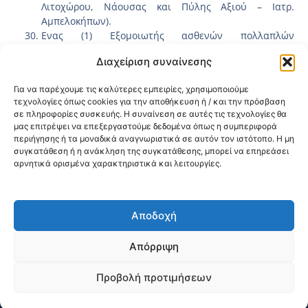
Λιτοχώρου, Νάουσας και Πύλης Αξιού – Ιατρ.
Αμπελοκήπων).
Ενας (1) Εξομοιωτής ασθενών πολλαπλών
παραμέτρων για το Κ.Υ. Θεσσαλονίκης.
Διαχείριση συναίνεσης
Σημειώνεται ότι η ανωτέρω πράξη έχει ανακληθεί από το
Πρόγραμμα «Κεντρική Μακεδονία 2014-2020» και έχει
Για να παρέχουμε τις καλύτερες εμπειρίες, χρησιμοποιούμε
μεταφερθεί στο τρέχον Πρόγραμμα «Κεντρική Μακεδονία
τεχνολογίες όπως cookies για την αποθήκευση ή / και την πρόσβαση
2021-2027» για διαχειριστικούς λόγους, σύμφωνα με την υπ’
σε πληροφορίες συσκευής. Η συναίνεση σε αυτές τις τεχνολογίες θα
αριθμ. πρωτ. 589/14.02.2023 (ΚΩΔΙΚΟΣ 012.4Α.5.1)
μας επιτρέψει να επεξεργαστούμε δεδομένα όπως η συμπεριφορά
Πρόσκληση της ΕΥΔ Προγράμματος «ΚΕΝΤΡΙΚΗ ΜΑΚΕΔΟΝΙΑ»
περιήγησης ή τα μοναδικά αναγνωριστικά σε αυτόν τον ιστότοπο. Η μη
και την υπ’ αριθμ. πρωτ. 1525/07-04-2023 Απόφαση Ένταξης
συγκατάθεση ή η ανάκληση της συγκατάθεσης, μπορεί να επηρεάσει
αρνητικά ορισμένα χαρακτηριστικά και λειτουργίες.
Πράξης του Περιφερειάρχη Κεντρικής Μακεδονίας.
Κοινοποίηση:
Αποδοχή
@2026 3ype.gr All rights reserved
Πολιτική Προστασίας Δεδομένων
Απόρριψη
Θεσσαλονίκη, Ελλάδα
Τηλ: +30 2311 226 200
email: 3ype@3ype.gr
Προβολή προτιμήσεων
Page Visits:
Website Visits:
04424
1593976