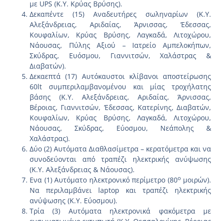
με UPS (Κ.Υ. Κρύας Βρύσης).
Δεκαπέντε (15) Αναδευτήρες σωληναρίων (Κ.Υ.
Αλεξάνδρειας, Αριδαίας, Άρνισσας, Έδεσσας,
Κουφαλίων, Κρύας Βρύσης, Λαγκαδά, Λιτοχώρου,
Νάουσας, Πύλης Αξιού – Ιατρείο Αμπελοκήπων,
Σκύδρας, Ευόσμου, Γιαννιτσών, Χαλάστρας &
Διαβατών).
Δεκαεπτά (17) Αυτόκαυστοι κλίβανοι αποστείρωσης
60lt συμπεριλαμβανομένου και μίας τροχήλατης
βάσης (Κ.Υ. Αλεξάνδρειας, Αριδαίας, Άρνισσας,
Βέροιας, Γιαννιτσών, Έδεσσας, Κατερίνης, Διαβατών,
Κουφαλίων, Κρύας Βρύσης, Λαγκαδά, Λιτοχώρου,
Νάουσας, Σκύδρας, Εύοσμου, Νεάπολης &
Χαλάστρας).
Δύο (2) Αυτόματα Διαθλασίμετρα – κερατόμετρα και να
συνοδεύονται από τραπέζι ηλεκτρικής ανύψωσης
(Κ.Υ. Αλεξάνδρειας & Νάουσας).
o
Ενα (1) Αυτόματο ηλεκτρονικό περίμετρο (80
μοιρών).
Να περιλαμβάνει laptop και τραπέζι ηλεκτρικής
ανύψωσης (Κ.Υ. Εύοσμου).
Τρία (3) Αυτόματα ηλεκτρονικά φακόμετρα με