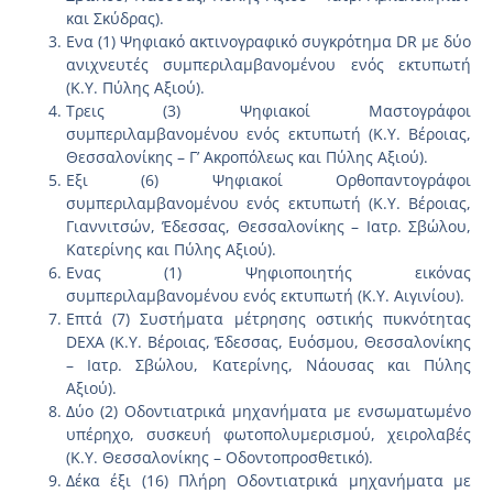
και Σκύδρας).
Ενα (1) Ψηφιακό ακτινογραφικό συγκρότημα DR με δύο
ανιχνευτές συμπεριλαμβανομένου ενός εκτυπωτή
(Κ.Υ. Πύλης Αξιού).
Τρεις (3) Ψηφιακοί Μαστογράφοι
συμπεριλαμβανομένου ενός εκτυπωτή (Κ.Υ. Βέροιας,
Θεσσαλονίκης – Γ’ Ακροπόλεως και Πύλης Αξιού).
Εξι (6) Ψηφιακοί Ορθοπαντογράφοι
συμπεριλαμβανομένου ενός εκτυπωτή (Κ.Υ. Βέροιας,
Γιαννιτσών, Έδεσσας, Θεσσαλονίκης – Ιατρ. Σβώλου,
Κατερίνης και Πύλης Αξιού).
Ενας (1) Ψηφιοποιητής εικόνας
συμπεριλαμβανομένου ενός εκτυπωτή (Κ.Υ. Αιγινίου).
Επτά (7) Συστήματα μέτρησης οστικής πυκνότητας
DEXA (Κ.Υ. Βέροιας, Έδεσσας, Ευόσμου, Θεσσαλονίκης
– Ιατρ. Σβώλου, Κατερίνης, Νάουσας και Πύλης
Αξιού).
Δύο (2) Οδοντιατρικά μηχανήματα με ενσωματωμένο
υπέρηχο, συσκευή φωτοπολυμερισμού, χειρολαβές
(Κ.Υ. Θεσσαλονίκης – Οδοντοπροσθετικό).
Δέκα έξι (16) Πλήρη Οδοντιατρικά μηχανήματα με