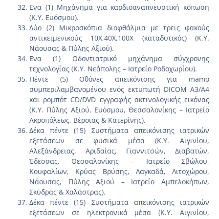
Ενα (1) Μηχάνημα για καρδιοαναπνευστική κόπωση
(Κ.Υ. Ευόσμου).
Δύο (2) Μικροσκόπια διοφθάλμια με τρεις φακούς
αντικειμενικούς 10Χ,40Χ,100Χ (καταδυτικός) (Κ.Υ.
Νάουσας & Πύλης Αξιού).
Ενα (1) Οδοντιατρικό μηχάνημα σύγχρονης
τεχνολογίας (Κ.Υ. Νεάπολης – Ιατρείο Ροδοχωρίου).
Πέντε (5) Οθόνες απεικόνισης για mamo
συμπεριλαμβανομένου ενός εκτυπωτή DICOM A3/A4
και ρομπότ CD/DVD εγγραφής ακτινολογικής εικόνας
(Κ.Υ. Πύλης Αξιού, Ευόσμου, Θεσσαλονίκης – Ιατρείο
Ακροπόλεως, Βέροιας & Κατερίνης).
Δέκα πέντε (15) Συστήματα απεικόνισης ιατρικών
εξετάσεων σε φυσικά μέσα (Κ.Υ. Αιγινίου,
Αλεξάνδρειας, Αριδαίας, Γιαννιτσών, Διαβατών,
Έδεσσας, Θεσσαλονίκης – Ιατρείο Σβώλου,
Κουφαλίων, Κρύας Βρύσης, Λαγκαδά, Λιτοχώρου,
Νάουσας, Πύλης Αξιού – Ιατρείο Αμπελοκήπων,
Σκύδρας & Χαλάστρας).
Δέκα πέντε (15) Συστήματα απεικόνισης ιατρικών
εξετάσεων σε ηλεκτρονικά μέσα (Κ.Υ. Αιγινίου,