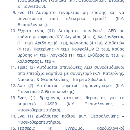
ενσωματωμένο εκτυπωτή (Κ.Υ. Θεσσαλονίκης, Βέροιας
& Γιαννιτσών).
Ενα (1) Αυτόματο τονόμετρο μη επαφής και να
συνοδεύεται από ηλεκτρικό τραπέζι (Κ.Υ.
Θεσσαλονίκης).
Εξήντα ένας (61) Αυτόματοι απινιδωτές AED με
τσάντα μεταφοράς (Κ.Υ. Αιγινίου (4 τεμ), Αλεξάνδρειας
(11 τεμ), Αριδαίας (8 τεμ), Άρνισσας (4 τεμ), Διαβατών
(4 τεμ), Κατερίνης (4 τεμ), Κουφαλίων (3 τεμ), Κρύας
Βρύσης (4 τεμ), Λαγκαδά (11 τεμ), Σκύδρας (5 τεμ) &
Χαλάστρας (3 τεμ)).
Τρεις (3) Αυτόματοι απινιδωτές AED συνοδευόμενοι
από επιτοίχια καμπίνα με συναγερμό (Κ.Υ. Κατερίνης,
Νάουσας & Θεσσαλονίκης – Ιατρείο Σβώλου).
Δύο (2) Αυτόματοι φορητοί τυμπανογράφοι (Κ.Υ.
Γιαννιτσών & Θεσσαλονίκης).
Ενας (1) Βραχίονας στατικής θεραπείας για το
σημειακό LASER (Κ.Υ. Θεσσαλονίκης –
Φυσικοθεραπευτήριο).
Ενα (1) Δινόλουτρο ποδιού (Κ.Υ. Θεσσαλονίκης –
Φυσικοθεραπευτήριο).
Τέσσερις (4) Εγχρωμοι Καρδιολογικοί