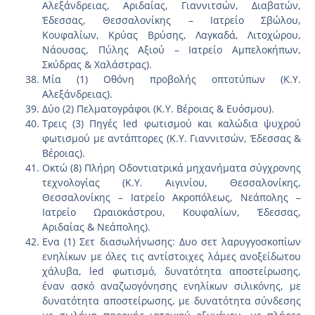
Αλεξάνδρειας, Αριδαίας, Γιαννιτσών, Διαβατών,
Έδεσσας, Θεσσαλονίκης – Ιατρείο Σβώλου,
Κουφαλίων, Κρύας Βρύσης, Λαγκαδά, Λιτοχώρου,
Νάουσας, Πύλης Αξιού – Ιατρείο Αμπελοκήπων,
Σκύδρας & Χαλάστρας).
Μία (1) Οθόνη προβολής οπτοτύπων (Κ.Υ.
Αλεξάνδρειας).
Δύο (2) Πελματογράφοι (Κ.Υ. Βέροιας & Ευόσμου).
Τρεις (3) Πηγές led φωτισμού και καλώδια ψυχρού
φωτισμού με αντάπτορες (Κ.Υ. Γιαννιτσών, Έδεσσας &
Βέροιας).
Οκτώ (8) Πλήρη Οδοντιατρικά μηχανήματα σύγχρονης
τεχνολογίας (Κ.Υ. Αιγινίου, Θεσσαλονίκης,
Θεσσαλονίκης – Ιατρείο Ακροπόλεως, Νεάπολης –
Ιατρείο Ωραιοκάστρου, Κουφαλίων, Έδεσσας,
Αριδαίας & Νεάπολης).
Ενα (1) Σετ διασωλήνωσης: Δυο σετ λαρυγγοσκοπίων
ενηλίκων με όλες τις αντίστοιχες λάμες ανοξείδωτου
χάλυβα, led φωτισμό, δυνατότητα αποστείρωσης,
έναν ασκό αναζωογόνησης ενηλίκων σιλικόνης, με
δυνατότητα αποστείρωσης, με δυνατότητα σύνδεσης