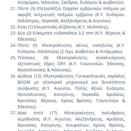
Λιτοχώρου, Νάουσας, Σκύδρας, Ευόσμου & Διαβατών).
Πέντε (5) Επιτραπέζια Doppler εμβρυικών παλμών με
ακριβή ανίχνευση παλμών εμβρύου (Κ.Υ. Ευόσμου,
Χαλάστρας, Λαγκαδά, Αλεξάνδρειας & Αιγινίου).
Ενας (1) Επωαστικός κλίβανος (Κ.Υ. Νεάπολης).
Δύο (2) Εύκαμπτα ενδοσκόπια 3,2 mm (Κ.Υ. Βέροιας &
Έδεσσας).
Πέντε (5) Ηλεκτροκίνητες κλίνες νοσηλείας (Κ.Υ.
Ευόσμου, Χαλάστρας (2 τεμ), Διαβατών & Λιτόχωρου).
Τέσσερις (4) Ηλεκτροκίνητες ανακλινόμενες
εξεταστικές έδρες ΩΡΛ (Κ.Υ. Γιαννιτσών, Έδεσσας,
Θεσσαλονίκης & Νάουσας).
Δώδεκα (12) Ηλεκτροκίνητες Γυναικολογικές καρέκλες
BOOM με ηλεκτρικό μηχανισμό για δυνατότητα
ανύψωσης (Κ.Υ. Αιγινίου, Πύλης Αξιού, Ευόσμου,
Θεσσαλονίκης, Κατερίνης, Λαγκαδά, Αριδαίας,
Άρνισσας, Βέροιας, Κρύας Βρύσης, Γιαννιτσών &
Έδεσσας).
Δέκα επτά (17) Ηλεκτροκίνητες πολυθρόνες
αιμοδοσίας (Κ.Υ. Αιγινίου, Αλεξάνδρειας, Αριδαίας,
Άρνισσας, Κατερίνης, Κουφαλίων, Κρύας Βρύσης,