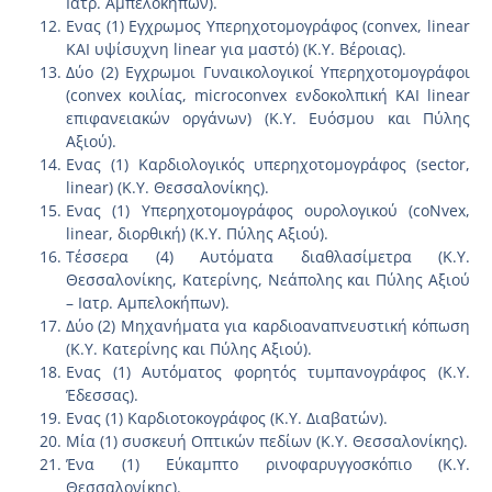
Ιατρ. Αμπελοκήπων).
Ενας (1) Εγχρωμος Υπερηχοτομογράφος (convex, linear
ΚΑΙ υψίσυχνη linear για μαστό) (Κ.Υ. Βέροιας).
Δύο (2) Εγχρωμοι Γυναικολογικοί Υπερηχοτομογράφοι
(convex κοιλίας, microconvex ενδοκολπική ΚΑΙ linear
επιφανειακών οργάνων) (Κ.Υ. Ευόσμου και Πύλης
Αξιού).
Ενας (1) Καρδιολογικός υπερηχοτομογράφος (sector,
linear) (Κ.Υ. Θεσσαλονίκης).
Ενας (1) Υπερηχοτομογράφος ουρολογικού (coNvex,
linear, διορθική) (Κ.Υ. Πύλης Αξιού).
Τέσσερα (4) Αυτόματα διαθλασίμετρα (Κ.Υ.
Θεσσαλονίκης, Κατερίνης, Νεάπολης και Πύλης Αξιού
– Ιατρ. Αμπελοκήπων).
Δύο (2) Μηχανήματα για καρδιοαναπνευστική κόπωση
(Κ.Υ. Κατερίνης και Πύλης Αξιού).
Ενας (1) Αυτόματος φορητός τυμπανογράφος (Κ.Υ.
Έδεσσας).
Ενας (1) Καρδιοτοκογράφος (Κ.Υ. Διαβατών).
Μία (1) συσκευή Οπτικών πεδίων (Κ.Υ. Θεσσαλονίκης).
Ένα (1) Εύκαμπτο ρινοφαρυγγοσκόπιο (Κ.Υ.
Θεσσαλονίκης).