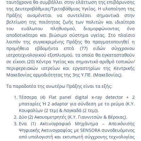
ταυτόχρονα θα συμβάλλει στην ελάττωση της επιβάρυνσης
της Δευτεροβάθμιας/Τριτοβάθμιας Υγείας. Η υλοποίηση της
Πράξης αναμένεται να συντελέσει σημαντικά στην
βελτίωση της ποιότητας ζωής των πολιτών και ιδιαίτερα
του ευάλωτου πληθυσμού, διαμορφώνοντας ένα
αποδοτικότερο και βιώσιμο σύστημα υγείας. Στο πλαίσιο
λοιπόν της συγκεκριμένης Πράξης θα πραγματοποιηθεί η
προμήθεια εβδομήντα επτά (77) ειδών σύγχρονου
ιατροτεχνολογικού εξοπλισμού, τα οποία θα εγκατασταθούν
σε είκοσι (20) Κέντρα Υγείας και σημαντικό αριθμό τοπικών/
περιφερειακών ιατρείων και εργαστηρίων της Κεντρικής
Μακεδονίας αρμοδιότητας της 3ης Υ.ΠΕ. (Μακεδονίας).
Τα παραδοτέα της ανωτέρω Πράξης είναι τα εξής:
Τέσσερα (4) Flat panel digital x-ray detector + 2
μπαταρίες Ή 2 adaptor για σύνδεση με το ρεύμα (Κ.Υ.
Κουφαλίων (2 τεμ) & Λαγκαδά (2 τεμ)).
Δύο (2) Ακουομετρητές (Κ.Υ. Γιαννιτσών & Βέροιας).
Ενα (1) Ακτινογραφικό Μηχάνημα – Απεικόνισης
Ψηφιακής Ακτινογραφίας με SENSORA συνοδευόμενος
από υπολογιστή και εκτυπωτή σύγχρονης τεχνολογίας