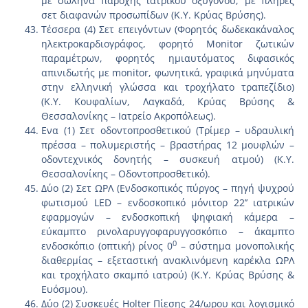
με σωλήνα παροχής ιατρικού οξυγόνου, με πλήρες
σετ διαφανών προσωπίδων (Κ.Υ. Κρύας Βρύσης).
Τέσσερα (4) Σετ επειγόντων (Φορητός δωδεκακάναλος
ηλεκτροκαρδιογράφος, φορητό Monitor ζωτικών
παραμέτρων, φορητός ημιαυτόματος διφασικός
απινιδωτής με monitor, φωνητικά, γραφικά μηνύματα
στην ελληνική γλώσσα και τροχήλατο τραπεζίδιο)
(Κ.Υ. Κουφαλίων, Λαγκαδά, Κρύας Βρύσης &
Θεσσαλονίκης – Ιατρείο Ακροπόλεως).
Ενα (1) Σετ οδοντοπροσθετικού (Τρίμερ – υδραυλική
πρέσσα – πολυμεριστής – βραστήρας 12 μουφλών –
οδοντεχνικός δονητής – συσκευή ατμού) (Κ.Υ.
Θεσσαλονίκης – Οδοντοπροσθετικό).
Δύο (2) Σετ ΩΡΛ (Ενδοσκοπικός πύργος – πηγή ψυχρού
φωτισμού LED – ενδοσκοπικό μόνιτορ 22’’ ιατρικών
εφαρμογών – ενδοσκοπική ψηφιακή κάμερα –
εύκαμπτο ρινολαρυγγοφαρυγγοσκόπιο – άκαμπτο
0
ενδοσκόπιο (οπτική) ρίνος 0
– σύστημα μονοπολικής
διαθερμίας – εξεταστική ανακλινόμενη καρέκλα ΩΡΛ
και τροχήλατο σκαμπό ιατρού) (Κ.Υ. Κρύας Βρύσης &
Ευόσμου).
Δύο (2) Συσκευές Holter Πίεσης 24/ωρου και λογισμικό