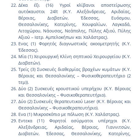
Δέκα έξι (16) Υγροί κλίβανοι αποστείρωσης
αυτόκαυστοι 24lt (Κ.Υ. Αλεξάνδρειας, Αριδαίας,
Βέροιας, Διαβατών, Έδεσσας, Ευόσμου,
Θεσσαλονίκης, Κατερίνης, Κουφαλίων, Λαγκαδά,
Λιτοχώρου, Νάουσας, Νεάπολης, Πύλης Αξιού, Πύλης
Αξιού – Ιατρ. Αμπελοκήπων και Χαλάστρας).
Ενας (1) Φορητός διαγνωστικός ακοομετρητής (Κ.Υ.
Έδεσσας).
Μία (1) Χειρουργική Κλίνη σηπτικού Χειρουργείου (Κ.Υ.
Διαβατών).
Τρείς (3) Συσκευές διαθερμίας βραχέων κυμάτων (Κ.Υ.
Βέροιας και Θεσσαλονίκης – Φυσικοθεραπευτήριο (2
τεμ)).
Δύο (2) Συσκευές κρουστικού υπερήχου (Κ.Υ. Βέροιας
και Θεσσαλονίκης – Φυσικοθεραπευτήριο).
Δύο (2) Συσκευές θεραπευτικού Laser (Κ.Υ. Βέροιας και
Θεσσαλονίκης – Φυσικοθεραπευτήριο).
Ενα (1) Μικροσκόπιο με πόλωση (Κ.Υ. Χαλάστρας).
Εντεκα (11) Φορητοί ασύρματοι υπέρηχοι (Κ.Υ.
Αλεξάνδρειας, Αριδαίας, Βέροιας, Γιαννιτσών,
Διαβατών, Έδεσσας, Θεσσαλονίκης, Κατερίνης,