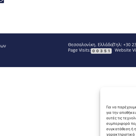
Θεσσαλονίκη, Ελλάδα
Τηλ: +30 2
νων
Page Visits:
Website Vi
00351
Για να παρέχουμε
για την αποθήκε
αυτές τις τεχνο
συμπεριφορά περ
συγκατάθεση ή η
χαρακτηριστικά κ