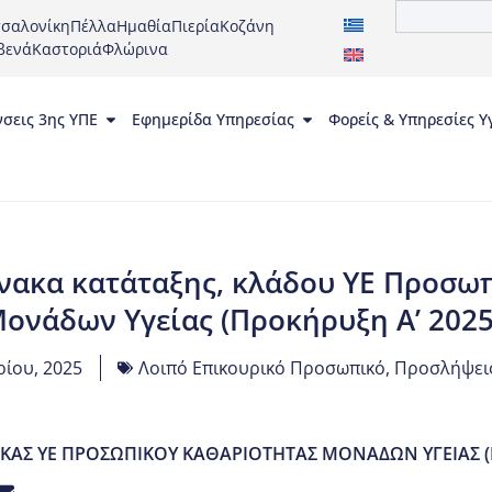
σαλονίκη
Πέλλα
Ημαθία
Πιερία
Κοζάνη
βενά
Καστοριά
Φλώρινα
νσεις 3ης ΥΠΕ
Εφημερίδα Υπηρεσίας
Φορείς & Υπηρεσίες Υ
νακα κατάταξης, κλάδου ΥΕ Προσω
ονάδων Υγείας (Προκήρυξη Α’ 2025
ίου, 2025
Λοιπό Επικουρικό Προσωπικό
,
Προσλήψεις
ΑΣ ΥΕ ΠΡΟΣΩΠΙΚΟΥ ΚΑΘΑΡΙΟΤΗΤΑΣ ΜΟΝΑΔΩΝ ΥΓΕΙΑΣ (Π