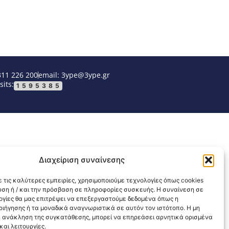
311 226 200
email: 3ype@3ype.gr
sits:
1595385
Διαχείριση συναίνεσης
 τις καλύτερες εμπειρίες, χρησιμοποιούμε τεχνολογίες όπως cookies
υση ή / και την πρόσβαση σε πληροφορίες συσκευής. Η συναίνεση σε
λογίες θα μας επιτρέψει να επεξεργαστούμε δεδομένα όπως η
ιήγησης ή τα μοναδικά αναγνωριστικά σε αυτόν τον ιστότοπο. Η μη
 ανάκληση της συγκατάθεσης, μπορεί να επηρεάσει αρνητικά ορισμένα
αι λειτουργίες.