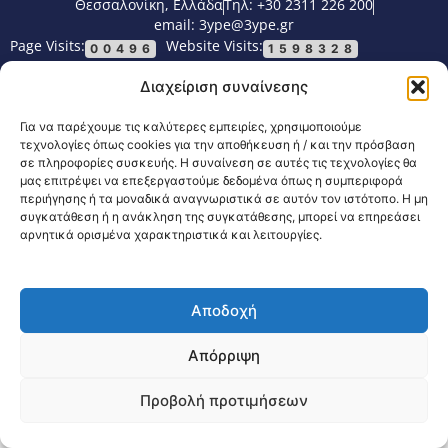
Θεσσαλονίκη, Ελλάδα
Τηλ: +30 2311 226 200
email: 3ype@3ype.gr
Page Visits:
Website Visits:
00496
1598328
Διαχείριση συναίνεσης
Για να παρέχουμε τις καλύτερες εμπειρίες, χρησιμοποιούμε
τεχνολογίες όπως cookies για την αποθήκευση ή / και την πρόσβαση
σε πληροφορίες συσκευής. Η συναίνεση σε αυτές τις τεχνολογίες θα
μας επιτρέψει να επεξεργαστούμε δεδομένα όπως η συμπεριφορά
περιήγησης ή τα μοναδικά αναγνωριστικά σε αυτόν τον ιστότοπο. Η μη
συγκατάθεση ή η ανάκληση της συγκατάθεσης, μπορεί να επηρεάσει
αρνητικά ορισμένα χαρακτηριστικά και λειτουργίες.
Αποδοχή
Απόρριψη
Προβολή προτιμήσεων