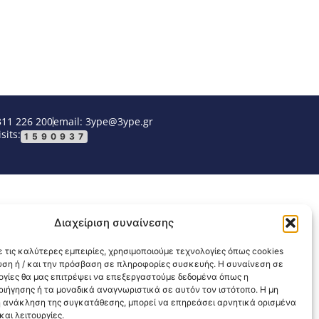
311 226 200
email: 3ype@3ype.gr
sits:
1590937
Διαχείριση συναίνεσης
 τις καλύτερες εμπειρίες, χρησιμοποιούμε τεχνολογίες όπως cookies
υση ή / και την πρόσβαση σε πληροφορίες συσκευής. Η συναίνεση σε
λογίες θα μας επιτρέψει να επεξεργαστούμε δεδομένα όπως η
ιήγησης ή τα μοναδικά αναγνωριστικά σε αυτόν τον ιστότοπο. Η μη
 ανάκληση της συγκατάθεσης, μπορεί να επηρεάσει αρνητικά ορισμένα
αι λειτουργίες.