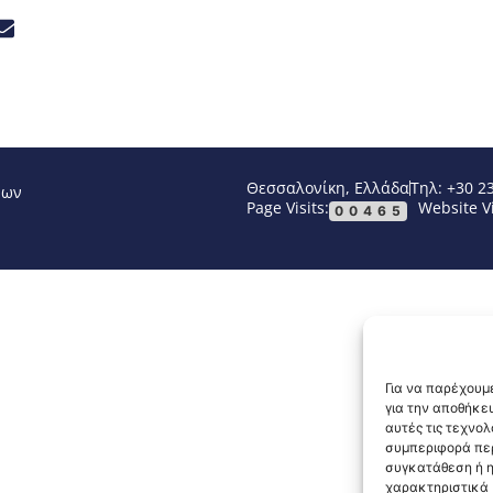
Θεσσαλονίκη, Ελλάδα
Τηλ: +30 2
νων
Page Visits:
Website Vi
00465
Για να παρέχουμε
για την αποθήκε
αυτές τις τεχνο
συμπεριφορά περ
συγκατάθεση ή η
χαρακτηριστικά κ