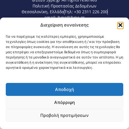
Πολιτική Προστασίας Δεδομένων
Θεσσαλονίκη, Ελλάδα
Τηλ: +30 2311 226 200
email: 3ype@3ype.gr
Page Visits:
Website Visits:
00008
1591509
Διαχείριση συναίνεσης
Για να παρέχουμε τις καλύτερες εμπειρίες, χρησιμοποιούμε
τεχνολογίες όπως cookies για την αποθήκευση ή / και την πρόσβαση
σε πληροφορίες συσκευής. Η συναίνεση σε αυτές τις τεχνολογίες θα
μας επιτρέψει να επεξεργαστούμε δεδομένα όπως η συμπεριφορά
περιήγησης ή τα μοναδικά αναγνωριστικά σε αυτόν τον ιστότοπο. Η μη
συγκατάθεση ή η ανάκληση της συγκατάθεσης, μπορεί να επηρεάσει
αρνητικά ορισμένα χαρακτηριστικά και λειτουργίες.
Αποδοχή
Απόρριψη
Προβολή προτιμήσεων