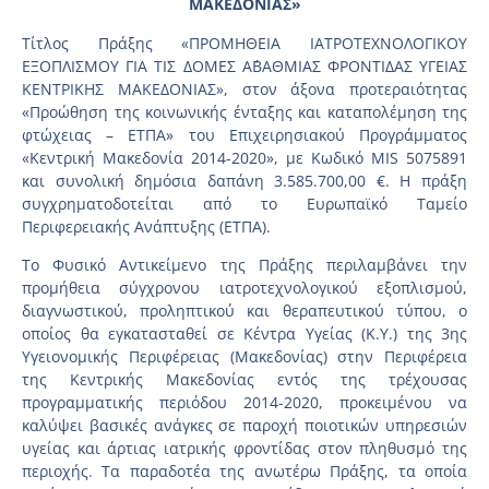
ΜΑΚΕΔΟΝΙΑΣ»
Τίτλος Πράξης «ΠΡΟΜΗΘΕΙΑ ΙΑΤΡΟΤΕΧΝΟΛΟΓΙΚΟΥ
ΕΞΟΠΛΙΣΜΟΥ ΓΙΑ ΤΙΣ ΔΟΜΕΣ Α΄ΒΑΘΜΙΑΣ ΦΡΟΝΤΙΔΑΣ ΥΓΕΙΑΣ
ΚΕΝΤΡΙΚΗΣ ΜΑΚΕΔΟΝΙΑΣ», στον άξονα προτεραιότητας
«Προώθηση της κοινωνικής ένταξης και καταπολέμηση της
φτώχειας – ΕΤΠΑ» του Επιχειρησιακού Προγράμματος
«Κεντρική Μακεδονία 2014-2020», με Κωδικό MIS 5075891
και συνολική δημόσια δαπάνη 3.585.700,00 €. Η πράξη
συγχρηματοδοτείται από το Ευρωπαϊκό Ταμείο
Περιφερειακής Ανάπτυξης (ΕΤΠΑ).
Το Φυσικό Αντικείμενο της Πράξης περιλαμβάνει την
προμήθεια σύγχρονου ιατροτεχνολογικού εξοπλισμού,
διαγνωστικού, προληπτικού και θεραπευτικού τύπου, ο
οποίος θα εγκατασταθεί σε Κέντρα Υγείας (K.Y.) της 3ης
Υγειονομικής Περιφέρειας (Μακεδονίας) στην Περιφέρεια
της Κεντρικής Μακεδονίας εντός της τρέχουσας
προγραμματικής περιόδου 2014-2020, προκειμένου να
καλύψει βασικές ανάγκες σε παροχή ποιοτικών υπηρεσιών
υγείας και άρτιας ιατρικής φροντίδας στον πληθυσμό της
περιοχής. Τα παραδοτέα της ανωτέρω Πράξης, τα οποία