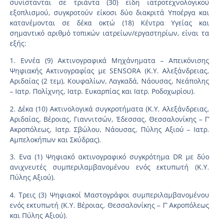
συνίστανται σε τριάντα (30) είδη ιατροτεχνολογικού
εξοπλισμού, συγκροτούν είκοσι δύο διακριτά Υποέργα και
κατανέμονται σε δέκα οκτώ (18) Κέντρα Υγείας και
σημαντικό αριθμό τοπικών ιατρείων/εργαστηρίων, είναι τα
εξής:
1. Εννέα (9) Ακτινογραφικά Μηχάνηματα – Απεικόνισης
Ψηφιακής Ακτινογραφίας με SENSORA (Κ.Υ. Αλεξάνδρειας,
Αριδαίας (2 τεμ), Κουφαλίων, Λαγκαδά, Νάουσας, Νεάπολης
– Ιατρ. Πολίχνης, Ιατρ. Ευκαρπίας και Ιατρ. Ροδοχωρίου).
2. Δέκα (10) Ακτινολογικά συγκροτήματα (Κ.Υ. Αλεξάνδρειας,
Αριδαίας, Βέροιας, Γιαννιτσών, Έδεσσας, Θεσσαλονίκης – Γ’
Ακροπόλεως, Ιατρ. Σβώλου, Νάουσας, Πύλης Αξιού – Ιατρ.
Αμπελοκήπων και Σκύδρας).
3. Ενα (1) Ψηφιακό ακτινογραφικό συγκρότημα DR με δύο
ανιχνευτές συμπεριλαμβανομένου ενός εκτυπωτή (Κ.Υ.
Πύλης Αξιού).
4. Τρεις (3) Ψηφιακοί Μαστογράφοι συμπεριλαμβανομένου
ενός εκτυπωτή (Κ.Υ. Βέροιας, Θεσσαλονίκης – Γ’ Ακροπόλεως
και Πύλης Αξιού).