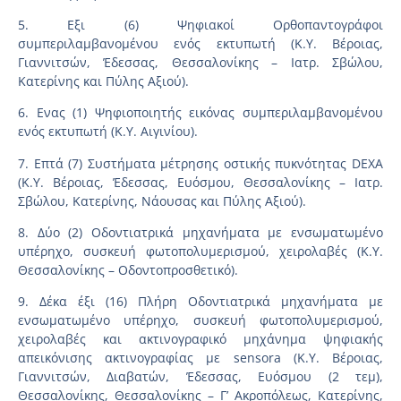
5. Εξι (6) Ψηφιακοί Ορθοπαντογράφοι
συμπεριλαμβανομένου ενός εκτυπωτή (Κ.Υ. Βέροιας,
Γιαννιτσών, Έδεσσας, Θεσσαλονίκης – Ιατρ. Σβώλου,
Κατερίνης και Πύλης Αξιού).
6. Ενας (1) Ψηφιοποιητής εικόνας συμπεριλαμβανομένου
ενός εκτυπωτή (Κ.Υ. Αιγινίου).
7. Επτά (7) Συστήματα μέτρησης οστικής πυκνότητας DEXA
(Κ.Υ. Βέροιας, Έδεσσας, Ευόσμου, Θεσσαλονίκης – Ιατρ.
Σβώλου, Κατερίνης, Νάουσας και Πύλης Αξιού).
8. Δύο (2) Οδοντιατρικά μηχανήματα με ενσωματωμένο
υπέρηχο, συσκευή φωτοπολυμερισμού, χειρολαβές (Κ.Υ.
Θεσσαλονίκης – Οδοντοπροσθετικό).
9. Δέκα έξι (16) Πλήρη Οδοντιατρικά μηχανήματα με
ενσωματωμένο υπέρηχο, συσκευή φωτοπολυμερισμού,
χειρολαβές και ακτινογραφικό μηχάνημα ψηφιακής
απεικόνισης ακτινογραφίας με sensora (Κ.Υ. Βέροιας,
Γιαννιτσών, Διαβατών, Έδεσσας, Ευόσμου (2 τεμ),
Θεσσαλονίκης, Θεσσαλονίκης – Γ’ Ακροπόλεως, Κατερίνης,