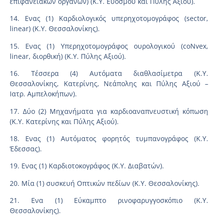
επιφανειακών οργάνων) (Κ.Υ. Ευόσμου και Πύλης Αξιού).
14. Ενας (1) Καρδιολογικός υπερηχοτομογράφος (sector,
linear) (Κ.Υ. Θεσσαλονίκης).
15. Ενας (1) Υπερηχοτομογράφος ουρολογικού (coNvex,
linear, διορθική) (Κ.Υ. Πύλης Αξιού).
16. Τέσσερα (4) Αυτόματα διαθλασίμετρα (Κ.Υ.
Θεσσαλονίκης, Κατερίνης, Νεάπολης και Πύλης Αξιού –
Ιατρ. Αμπελοκήπων).
17. Δύο (2) Μηχανήματα για καρδιοαναπνευστική κόπωση
(Κ.Υ. Κατερίνης και Πύλης Αξιού).
18. Ενας (1) Αυτόματος φορητός τυμπανογράφος (Κ.Υ.
Έδεσσας).
19. Ενας (1) Καρδιοτοκογράφος (Κ.Υ. Διαβατών).
20. Μία (1) συσκευή Οπτικών πεδίων (Κ.Υ. Θεσσαλονίκης).
21. Ενα (1) Εύκαμπτο ρινοφαρυγγοσκόπιο (Κ.Υ.
Θεσσαλονίκης).