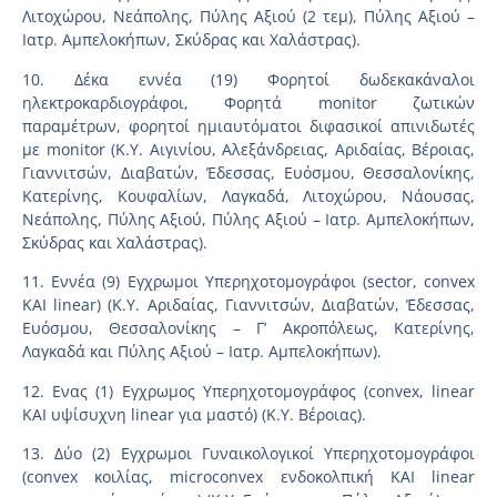
Λιτοχώρου, Νεάπολης, Πύλης Αξιού (2 τεμ), Πύλης Αξιού –
Ιατρ. Αμπελοκήπων, Σκύδρας και Χαλάστρας).
10. Δέκα εννέα (19) Φορητοί δωδεκακάναλοι
ηλεκτροκαρδιογράφοι, Φορητά monitor ζωτικών
παραμέτρων, φορητοί ημιαυτόματοι διφασικοί απινιδωτές
με monitor (Κ.Υ. Αιγινίου, Αλεξάνδρειας, Αριδαίας, Βέροιας,
Γιαννιτσών, Διαβατών, Έδεσσας, Ευόσμου, Θεσσαλονίκης,
Κατερίνης, Κουφαλίων, Λαγκαδά, Λιτοχώρου, Νάουσας,
Νεάπολης, Πύλης Αξιού, Πύλης Αξιού – Ιατρ. Αμπελοκήπων,
Σκύδρας και Χαλάστρας).
11. Εννέα (9) Εγχρωμοι Υπερηχοτομογράφοι (sector, convex
ΚΑΙ linear) (Κ.Υ. Αριδαίας, Γιαννιτσών, Διαβατών, Έδεσσας,
Ευόσμου, Θεσσαλονίκης – Γ’ Ακροπόλεως, Κατερίνης,
Λαγκαδά και Πύλης Αξιού – Ιατρ. Αμπελοκήπων).
12. Ενας (1) Εγχρωμος Υπερηχοτομογράφος (convex, linear
ΚΑΙ υψίσυχνη linear για μαστό) (Κ.Υ. Βέροιας).
13. Δύο (2) Εγχρωμοι Γυναικολογικοί Υπερηχοτομογράφοι
(convex κοιλίας, microconvex ενδοκολπική ΚΑΙ linear