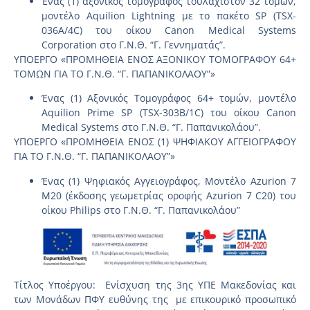
Ένας (1) αξονικός τομογράφος τουλάχιστον 32 τομών,
μοντέλο Aquilion Lightning με το πακέτο SP (TSX-
036A/4C) του οίκου Canon Medical Systems
Corporation στο Γ.Ν.Θ. “Γ. Γεννηματάς”.
ΥΠΟΕΡΓΟ «ΠΡΟΜΗΘΕΙΑ ΕΝΟΣ ΑΞΟΝΙΚΟΥ ΤΟΜΟΓΡΑΦΟΥ 64+
ΤΟΜΩΝ ΓΙΑ ΤΟ Γ.Ν.Θ. “Γ. ΠΑΠΑΝΙΚΟΛΑΟΥ”»
Ένας (1) Αξονικός Τομογράφος 64+ τομών, μοντέλο
Aquilion Prime SP (TSX-303B/1C) του οίκου Canon
Medical Systems στο Γ.Ν.Θ. “Γ. Παπανικολάου”.
ΥΠΟΕΡΓΟ «ΠΡΟΜΗΘΕΙΑ ΕΝΟΣ (1) ΨΗΦΙΑΚΟΥ ΑΓΓΕΙΟΓΡΑΦΟΥ
ΓΙΑ ΤΟ Γ.Ν.Θ. “Γ. ΠΑΠΑΝΙΚΟΛΑΟΥ”»
Ένας (1) Ψηφιακός Αγγειογράφος, Μοντέλο Azurion 7
Μ20 (έκδοσης γεωμετρίας οροφής Azurion 7 C20) του
οίκου Philips στο Γ.Ν.Θ. “Γ. Παπανικολάου”
Τίτλος Υποέργου: Ενίσχυση της 3ης ΥΠΕ Μακεδονίας και
των Μονάδων ΠΦΥ ευθύνης της με επικουρικό προσωπικό