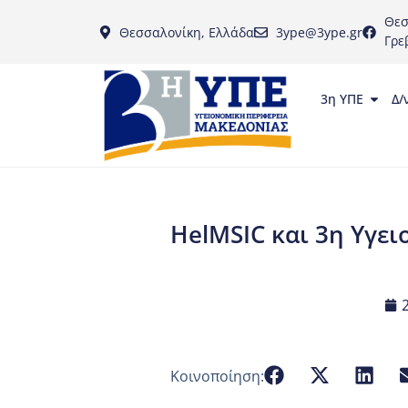
Θεσ
Θεσσαλονίκη, Ελλάδα
3ype@3ype.gr
Γρε
3η ΥΠΕ
Δ/
HelMSIC και 3η Υγει
Κοινοποίηση: