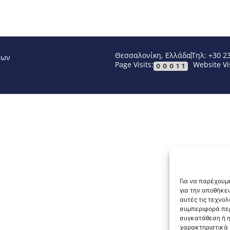
Θεσσαλονίκη, Ελλάδα
Τηλ: +30 2
νων
Page Visits:
Website Vis
00011
Για να παρέχουμε
για την αποθήκε
αυτές τις τεχνο
συμπεριφορά περ
συγκατάθεση ή η
χαρακτηριστικά κ