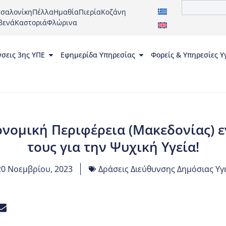
σαλονίκη
Πέλλα
Ημαθία
Πιερία
Κοζάνη
βενά
Καστοριά
Φλώρινα
νσεις 3ης ΥΠΕ
Εφημερίδα Υπηρεσίας
Φορείς & Υπηρεσίες Υ
ονομική Περιφέρεια (Μακεδονίας) 
τους για την Ψυχική Υγεία!
20 Νοεμβρίου, 2023
Δράσεις Διεύθυνσης Δημόσιας Υγ