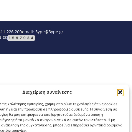
311 226 200
email: 3ype@3ype.gr
its:
1597934
Διαχείριση συναίνεσης
 τις καλύτερες εμπειρίες, χρησιμοποιούμε τεχνολογίες όπως cookies
υση ή / και την πρόσβαση σε πληροφορίες συσκευής. Η συναίνεση σε
λογίες θα μας επιτρέψει να επεξεργαστούμε δεδομένα όπως η
ιήγησης ή τα μοναδικά αναγνωριστικά σε αυτόν τον ιστότοπο. Η μη
 ανάκληση της συγκατάθεσης, μπορεί να επηρεάσει αρνητικά ορισμένα
αι λειτουργίες.