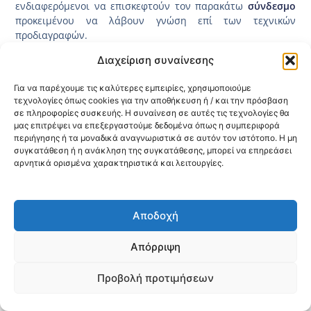
ενδιαφερόμενοι να επισκεφτούν τον παρακάτω
σύνδεσμο
προκειμένου να λάβουν γνώση επί των τεχνικών
προδιαγραφών.
Διαχείριση συναίνεσης
Κοινοποίηση:
Για να παρέχουμε τις καλύτερες εμπειρίες, χρησιμοποιούμε
τεχνολογίες όπως cookies για την αποθήκευση ή / και την πρόσβαση
@2026 3ype.gr All rights reserved
σε πληροφορίες συσκευής. Η συναίνεση σε αυτές τις τεχνολογίες θα
Πολιτική Προστασίας Δεδομένων
μας επιτρέψει να επεξεργαστούμε δεδομένα όπως η συμπεριφορά
Θεσσαλονίκη, Ελλάδα
Τηλ: +30 2311 226 200
περιήγησης ή τα μοναδικά αναγνωριστικά σε αυτόν τον ιστότοπο. Η μη
email: 3ype@3ype.gr
συγκατάθεση ή η ανάκληση της συγκατάθεσης, μπορεί να επηρεάσει
Page Visits:
Website Visits:
αρνητικά ορισμένα χαρακτηριστικά και λειτουργίες.
00030
1595409
Αποδοχή
Απόρριψη
Προβολή προτιμήσεων