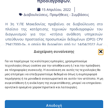
προδιαγραφών.
15 Απριλίου, 2022
Διαβουλεύσεις
,
Προμήθειες - Συμβάσεις
Η 3η Υ.ΠΕ Μακεδονίας προβαίνει σε διαβούλευση στο
πλαίσιο της κατάρτισης τεχνικών προδιαγραφών του
διαγωνισμού για την: «ετήσια ανάθεση υπηρεσιών
υπεύθυνου προστασίας προσωπικών δεδομένων (DPO) CPV
79417000-0», η οποία θα διαρκέσει από τις 14/04/2022 έως
τις 05/05/2022.
Διαχείριση συναίνεσης
Η διαδικασία της διαβούλευσης θα λάβει μέρος στην
Για να παρέχουμε τις καλύτερες εμπειρίες, χρησιμοποιούμε
ιστοσελίδα του ΕΣΗΔΗΣ (έχει αναρτηθεί και έχει πάρει τον
τεχνολογίες όπως cookies για την αποθήκευση ή / και την πρόσβαση
κωδικό 22DIAB000024304) και παρακαλούνται οι
σε πληροφορίες συσκευής. Η συναίνεση σε αυτές τις τεχνολογίες θα
ενδιαφερόμενοι να επισκεφτούν τον
μας επιτρέψει να επεξεργαστούμε δεδομένα όπως η συμπεριφορά
παρακάτω
σύνδεσμο
προκειμένου να λάβουν γνώση επί
περιήγησης ή τα μοναδικά αναγνωριστικά σε αυτόν τον ιστότοπο. Η μη
των τεχνικών προδιαγραφών.
συγκατάθεση ή η ανάκληση της συγκατάθεσης, μπορεί να επηρεάσει
αρνητικά ορισμένα χαρακτηριστικά και λειτουργίες.
Κοινοποίηση:
Αποδοχή
@2026 3ype.gr All rights reserved