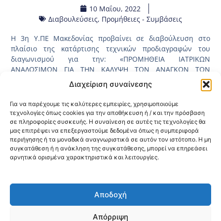
10 Μαΐου, 2022
Διαβουλεύσεις
,
Προμήθειες - Συμβάσεις
Η 3η Υ.ΠΕ Μακεδονίας προβαίνει σε διαβούλευση στο
πλαίσιο της κατάρτισης τεχνικών προδιαγραφών του
διαγωνισμού για την: «ΠΡΟΜΗΘΕΙΑ ΙΑΤΡΙΚΩΝ
ΑΝΑΛΩΣΙΜΩΝ ΓΙΑ ΤΗΝ ΚΑΛΥΨΗ ΤΩΝ ΑΝΑΓΚΩΝ ΤΩΝ
ΦΟΡΕΩΝ ΠΦΥ», η οποία θα διαρκέσει 15 ημέρες.
Διαχείριση συναίνεσης
Η διαδικασία της διαβούλευσης θα λάβει μέρος στην
Για να παρέχουμε τις καλύτερες εμπειρίες, χρησιμοποιούμε
ιστοσελίδα του ΕΣΗΔΗΣ (έχει αναρτηθεί και έχει πάρει τον
τεχνολογίες όπως cookies για την αποθήκευση ή / και την πρόσβαση
κωδικό 22DIAB000024416) και παρακαλούνται οι
σε πληροφορίες συσκευής. Η συναίνεση σε αυτές τις τεχνολογίες θα
ενδιαφερόμενοι να επισκεφτούν τον
μας επιτρέψει να επεξεργαστούμε δεδομένα όπως η συμπεριφορά
παρακάτω
σύνδεσμο
προκειμένου να λάβουν γνώση επί
περιήγησης ή τα μοναδικά αναγνωριστικά σε αυτόν τον ιστότοπο. Η μη
των τεχνικών προδιαγραφών.
συγκατάθεση ή η ανάκληση της συγκατάθεσης, μπορεί να επηρεάσει
αρνητικά ορισμένα χαρακτηριστικά και λειτουργίες.
Κοινοποίηση:
Αποδοχή
@2026 3ype.gr All rights reserved
Πολιτική Προστασίας Δεδομένων
Απόρριψη
Θεσσαλονίκη, Ελλάδα
Τηλ: +30 2311 226 200