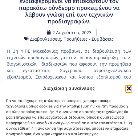
ενδιαφερόμενοι να επισκεφτούν τον
παρακάτω σύνδεσμο προκειμένου να
λάβουν γνώση επί των τεχνικών
προδιαγραφών.
2 Αυγούστου, 2023
Διαβουλεύσεις
,
Προμήθειες - Συμβάσεις
Η 3η Υ.ΠΕ Μακεδονίας προβαίνει σε διαβούλευση των
τεχνικών προδιαγραφών για την «επαναπροκήρυξη των
διαγωνιστικών διαδικασιών που αφορούν την προμήθεια
και εγκατάσταση Σύγχρονου Ιατροτεχνολογικού
εξοπλισμού, Ξενοδοχειακού και λοιπού εξοπλισμού του
Πολυδύναμου Περιφερειακού Ιατρείου Λευκώνα Νομού
Διαχείριση συναίνεσης
Φλώρινας» η οποία θα διαρκέσει από 03.08.2023 έως
17.08.2023. Η διαδικασία της διαβούλευσης θα λάβει μέρος
Για να παρέχουμε τις καλύτερες εμπειρίες, χρησιμοποιούμε
στην ιστοσελίδα του ΕΣΗΔΗΣ, έχει αναρτηθεί και έχει πάρει
τεχνολογίες όπως cookies για την αποθήκευση ή / και την πρόσβαση
τον κωδικό (2023DIAB26950) και παρακαλούνται οι
σε πληροφορίες συσκευής. Η συναίνεση σε αυτές τις τεχνολογίες θα
ενδιαφερόμενοι να επισκεφτούν τον
μας επιτρέψει να επεξεργαστούμε δεδομένα όπως η συμπεριφορά
παρακάτω
σύνδεσμο
προκειμένου να λάβουν γνώση επί
περιήγησης ή τα μοναδικά αναγνωριστικά σε αυτόν τον ιστότοπο. Η μη
των τεχνικών προδιαγραφών.
συγκατάθεση ή η ανάκληση της συγκατάθεσης, μπορεί να επηρεάσει
αρνητικά ορισμένα χαρακτηριστικά και λειτουργίες.