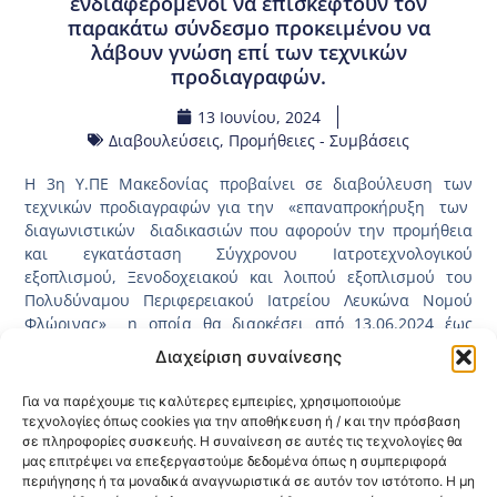
ενδιαφερόμενοι να επισκεφτούν τον
παρακάτω σύνδεσμο προκειμένου να
λάβουν γνώση επί των τεχνικών
προδιαγραφών.
13 Ιουνίου, 2024
Διαβουλεύσεις
,
Προμήθειες - Συμβάσεις
Η 3η Υ.ΠΕ Μακεδονίας προβαίνει σε διαβούλευση των
τεχνικών προδιαγραφών για την «επαναπροκήρυξη των
διαγωνιστικών διαδικασιών που αφορούν την προμήθεια
και εγκατάσταση Σύγχρονου Ιατροτεχνολογικού
εξοπλισμού, Ξενοδοχειακού και λοιπού εξοπλισμού του
Πολυδύναμου Περιφερειακού Ιατρείου Λευκώνα Νομού
Φλώρινας» η οποία θα διαρκέσει από 13.06.2024 έως
28.06.2024.
Διαχείριση συναίνεσης
Η διαδικασία της διαβούλευσης θα λάβει μέρος στην
Για να παρέχουμε τις καλύτερες εμπειρίες, χρησιμοποιούμε
ιστοσελίδα του ΕΣΗΔΗΣ, έχει αναρτηθεί και έχει πάρει τον
τεχνολογίες όπως cookies για την αποθήκευση ή / και την πρόσβαση
κωδικό (2024DIAB28498) και παρακαλούνται οι
σε πληροφορίες συσκευής. Η συναίνεση σε αυτές τις τεχνολογίες θα
ενδιαφερόμενοι να επισκεφτούν τον
μας επιτρέψει να επεξεργαστούμε δεδομένα όπως η συμπεριφορά
παρακάτω
σύνδεσμο
προκειμένου να λάβουν γνώση επί
περιήγησης ή τα μοναδικά αναγνωριστικά σε αυτόν τον ιστότοπο. Η μη