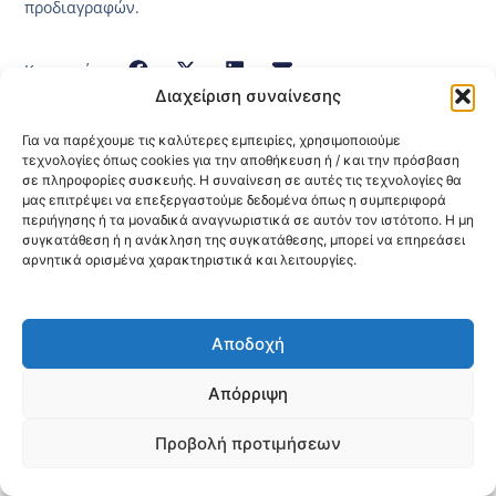
προδιαγραφών.
Κοινοποίηση:
Διαχείριση συναίνεσης
@2026 3ype.gr All rights reserved
Για να παρέχουμε τις καλύτερες εμπειρίες, χρησιμοποιούμε
Πολιτική Προστασίας Δεδομένων
τεχνολογίες όπως cookies για την αποθήκευση ή / και την πρόσβαση
Θεσσαλονίκη, Ελλάδα
Τηλ: +30 2311 226 200
σε πληροφορίες συσκευής. Η συναίνεση σε αυτές τις τεχνολογίες θα
email: 3ype@3ype.gr
μας επιτρέψει να επεξεργαστούμε δεδομένα όπως η συμπεριφορά
Page Visits:
Website Visits:
00016
1597311
περιήγησης ή τα μοναδικά αναγνωριστικά σε αυτόν τον ιστότοπο. Η μη
συγκατάθεση ή η ανάκληση της συγκατάθεσης, μπορεί να επηρεάσει
αρνητικά ορισμένα χαρακτηριστικά και λειτουργίες.
Αποδοχή
Απόρριψη
Προβολή προτιμήσεων