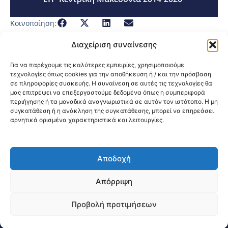
Κοινοποίηση:
Διαχείριση συναίνεσης
Για να παρέχουμε τις καλύτερες εμπειρίες, χρησιμοποιούμε
τεχνολογίες όπως cookies για την αποθήκευση ή / και την πρόσβαση
σε πληροφορίες συσκευής. Η συναίνεση σε αυτές τις τεχνολογίες θα
μας επιτρέψει να επεξεργαστούμε δεδομένα όπως η συμπεριφορά
περιήγησης ή τα μοναδικά αναγνωριστικά σε αυτόν τον ιστότοπο. Η μη
συγκατάθεση ή η ανάκληση της συγκατάθεσης, μπορεί να επηρεάσει
αρνητικά ορισμένα χαρακτηριστικά και λειτουργίες.
Αποδοχή
@2026 3ype.gr All rights reserved
Πολιτική Προστασίας Δεδομένων
Απόρριψη
Θεσσαλονίκη, Ελλάδα
Τηλ: +30 2311 226 200
email: 3ype@3ype.gr
Προβολή προτιμήσεων
Page Visits:
Website Visits:
03759
1595367