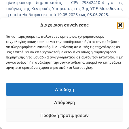
ηλεκτρονικής δημοπρασίας – CPV 79342410-4 για τις
ανάγκες της Κεντρικής Υπηρεσίας της 3ης ΥΠΕ Μακεδονίας
η οποία θα διαρκέσει από 19.05.2025 έως 03.06.2025.
Η διαδικασία της διαβούλευσης θα λάβει μέρος στην
Διαχείριση συναίνεσης
ιστοσελίδα του ΕΣΗΔΗΣ, έχει αναρτηθεί και έχει πάρει τον
κωδικό (2025DIAB30534) και παρακαλούνται οι
Για να παρέχουμε τις καλύτερες εμπειρίες, χρησιμοποιούμε
τεχνολογίες όπως cookies για την αποθήκευση ή / και την πρόσβαση
ενδιαφερόμενοι να επισκεφτούν τον παρακάτω
σύνδεσμο
σε πληροφορίες συσκευής. Η συναίνεση σε αυτές τις τεχνολογίες θα
προκειμένου να λάβουν γνώση επί των τεχνικών
μας επιτρέψει να επεξεργαστούμε δεδομένα όπως η συμπεριφορά
προδιαγραφών.
περιήγησης ή τα μοναδικά αναγνωριστικά σε αυτόν τον ιστότοπο. Η μη
συγκατάθεση ή η ανάκληση της συγκατάθεσης, μπορεί να επηρεάσει
αρνητικά ορισμένα χαρακτηριστικά και λειτουργίες.
Κοινοποίηση:
@2026 3ype.gr All rights reserved
Αποδοχή
Πολιτική Προστασίας Δεδομένων
Θεσσαλονίκη, Ελλάδα
Τηλ: +30 2311 226 200
email: 3ype@3ype.gr
Απόρριψη
Page Visits:
Website Visits:
00054
1590860
Προβολή προτιμήσεων