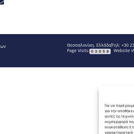
Θεσσαλονίκη, Ελλάδα
Τηλ: +30 2
νων
Page Visits:
Website Vi
03058
Για να παρέχουμε
για την αποθήκε
αυτές τις τεχνο
συμπεριφορά περ
συγκατάθεση ή η
χαρακτηριστικά κ