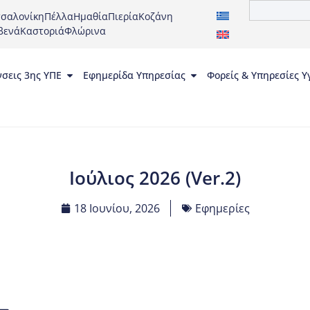
σαλονίκη
Πέλλα
Ημαθία
Πιερία
Κοζάνη
βενά
Καστοριά
Φλώρινα
νσεις 3ης ΥΠΕ
Εφημερίδα Υπηρεσίας
Φορείς & Υπηρεσίες Υ
Ιούλιος 2026 (Ver.2)
18 Ιουνίου, 2026
Εφημερίες