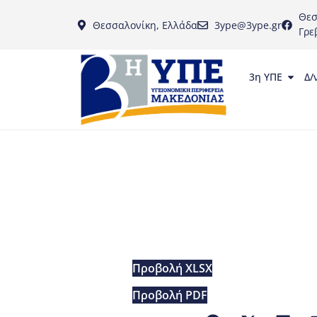
Θεσ
Θεσσαλονίκη, Ελλάδα
3ype@3ype.gr
Γρε
3η ΥΠΕ
Δ/
Προβολή XLSX
Προβολή PDF