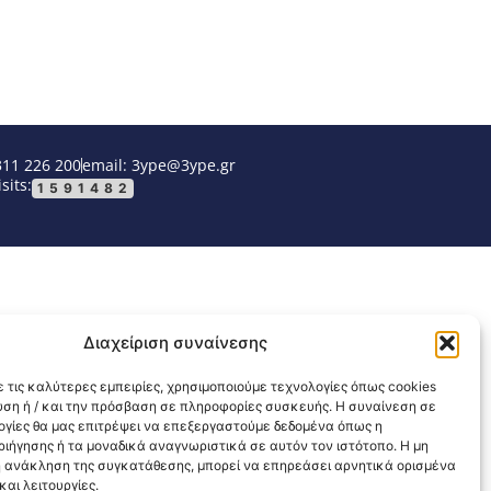
311 226 200
email: 3ype@3ype.gr
sits:
1591482
Διαχείριση συναίνεσης
 τις καλύτερες εμπειρίες, χρησιμοποιούμε τεχνολογίες όπως cookies
υση ή / και την πρόσβαση σε πληροφορίες συσκευής. Η συναίνεση σε
λογίες θα μας επιτρέψει να επεξεργαστούμε δεδομένα όπως η
ιήγησης ή τα μοναδικά αναγνωριστικά σε αυτόν τον ιστότοπο. Η μη
 ανάκληση της συγκατάθεσης, μπορεί να επηρεάσει αρνητικά ορισμένα
αι λειτουργίες.