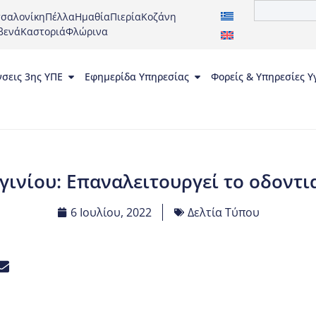
σαλονίκη
Πέλλα
Ημαθία
Πιερία
Κοζάνη
βενά
Καστοριά
Φλώρινα
νσεις 3ης ΥΠΕ
Εφημερίδα Υπηρεσίας
Φορείς & Υπηρεσίες Υ
ιγινίου: Επαναλειτουργεί το οδοντι
6 Ιουλίου, 2022
Δελτία Τύπου