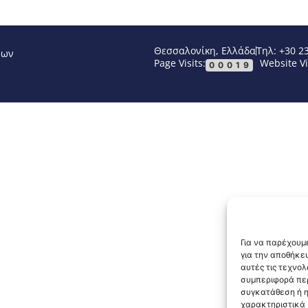
Θεσσαλονίκη, Ελλάδα
Τηλ: +30 2
νων
Page Visits:
Website Vi
00019
Για να παρέχουμε
για την αποθήκε
αυτές τις τεχνο
συμπεριφορά περ
συγκατάθεση ή η
χαρακτηριστικά κ