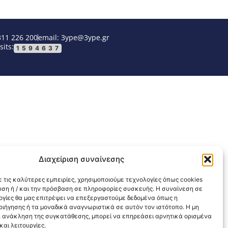
311 226 200
email: 3ype@3ype.gr
sits:
1594637
Διαχείριση συναίνεσης
 τις καλύτερες εμπειρίες, χρησιμοποιούμε τεχνολογίες όπως cookies
υση ή / και την πρόσβαση σε πληροφορίες συσκευής. Η συναίνεση σε
λογίες θα μας επιτρέψει να επεξεργαστούμε δεδομένα όπως η
ιήγησης ή τα μοναδικά αναγνωριστικά σε αυτόν τον ιστότοπο. Η μη
 ανάκληση της συγκατάθεσης, μπορεί να επηρεάσει αρνητικά ορισμένα
αι λειτουργίες.