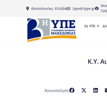
Θεσ
Θεσσαλονίκη, Ελλάδα
3ype@3ype.gr
Γρε
3η ΥΠΕ
Δ/
Κ.Υ. Α
Κοινοποίηση: