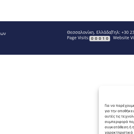
Θεσσαλονίκη, Ελλάδα
Τηλ: +30 2
νων
Page Visits:
Website Vi
00010
Για να παρέχουμε
για την αποθήκε
αυτές τις τεχνο
συμπεριφορά περ
συγκατάθεση ή η
χαρακτηριστικά κ