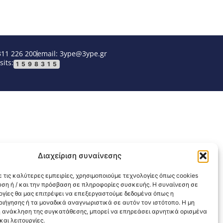
311 226 200
email: 3ype@3ype.gr
sits:
1598315
Διαχείριση συναίνεσης
 τις καλύτερες εμπειρίες, χρησιμοποιούμε τεχνολογίες όπως cookies
υση ή / και την πρόσβαση σε πληροφορίες συσκευής. Η συναίνεση σε
λογίες θα μας επιτρέψει να επεξεργαστούμε δεδομένα όπως η
ιήγησης ή τα μοναδικά αναγνωριστικά σε αυτόν τον ιστότοπο. Η μη
 ανάκληση της συγκατάθεσης, μπορεί να επηρεάσει αρνητικά ορισμένα
αι λειτουργίες.