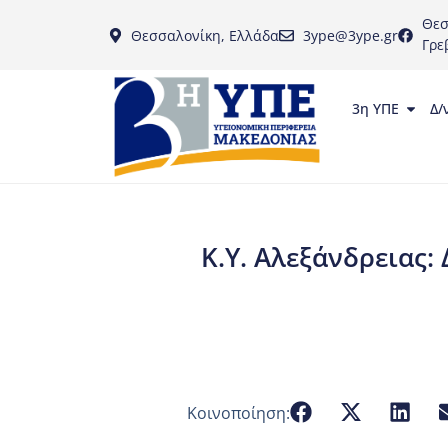
Θεσ
Θεσσαλονίκη, Ελλάδα
3ype@3ype.gr
Γρε
3η ΥΠΕ
Δ/
Κ.Υ. Αλεξάνδρειας
Κοινοποίηση: