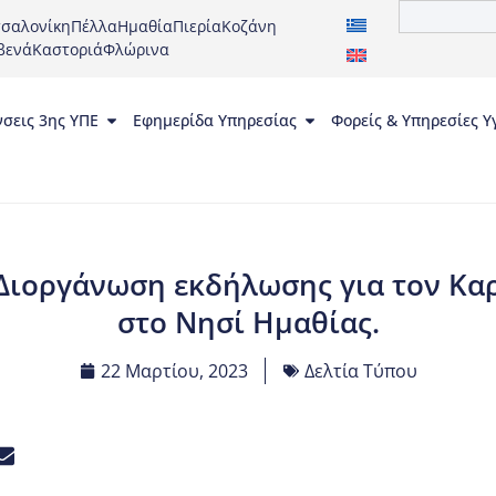
σαλονίκη
Πέλλα
Ημαθία
Πιερία
Κοζάνη
βενά
Καστοριά
Φλώρινα
νσεις 3ης ΥΠΕ
Εφημερίδα Υπηρεσίας
Φορείς & Υπηρεσίες Υ
: Διοργάνωση εκδήλωσης για τον Κα
στο Νησί Ημαθίας.
22 Μαρτίου, 2023
Δελτία Τύπου