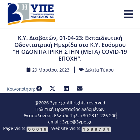
Κ.Υ. Διαβατών, 01-04-23: Εκπαιδευτική
Οδοντιατρική Ημερίδα στο Κ.Υ. Ευόσμου
“Η ΟΔΟΝΤΙΑΤΡΙΚΗ ΣΤΗΝ (ΜΕΤΑ) COVID-19
ΕΠΟΧΗ”.
29 Μαρτίου, 2023
Δελτία Τύπου
Κοινοποίηση:
@2026 3ype.gr All rights reserved
Πολιτική Προστασίας Δεδομένων
Θεσσαλονίκη, Ελλάδα
Τηλ: +30 2311 226 200
email: 3ype@3ype.gr
Page Visits:
Website Visits:
00016
1588734