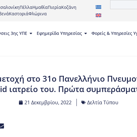
σαλονίκη
Πέλλα
Ημαθία
Πιερία
Κοζάνη
βενά
Καστοριά
Φλώρινα
νσεις 3ης ΥΠΕ
Εφημερίδα Υπηρεσίας
Φορείς & Υπηρεσίες Υ
μετοχή στο 31ο Πανελλήνιο Πνευμ
vid ιατρείο του. Πρώτα συμπεράσμα
21 Δεκεμβρίου, 2022
Δελτία Τύπου