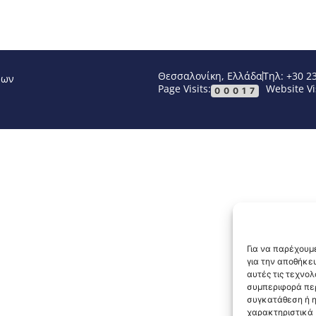
Θεσσαλονίκη, Ελλάδα
Τηλ: +30 2
νων
Page Visits:
Website Vi
00017
Για να παρέχουμε
για την αποθήκε
αυτές τις τεχνο
συμπεριφορά περ
συγκατάθεση ή η
χαρακτηριστικά κ