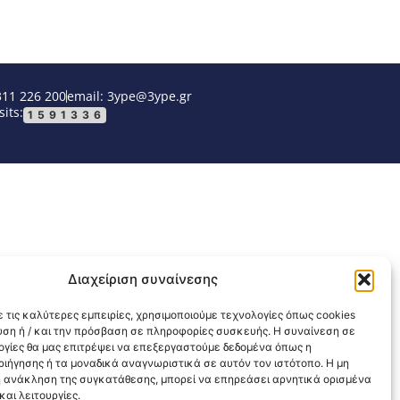
311 226 200
email: 3ype@3ype.gr
sits:
1591336
Διαχείριση συναίνεσης
 τις καλύτερες εμπειρίες, χρησιμοποιούμε τεχνολογίες όπως cookies
υση ή / και την πρόσβαση σε πληροφορίες συσκευής. Η συναίνεση σε
λογίες θα μας επιτρέψει να επεξεργαστούμε δεδομένα όπως η
ιήγησης ή τα μοναδικά αναγνωριστικά σε αυτόν τον ιστότοπο. Η μη
 ανάκληση της συγκατάθεσης, μπορεί να επηρεάσει αρνητικά ορισμένα
αι λειτουργίες.