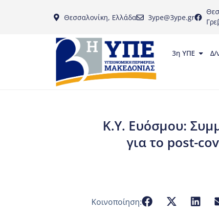
Θεσ
Θεσσαλονίκη, Ελλάδα
3ype@3ype.gr
Γρε
3η ΥΠΕ
Δ/
Κ.Υ. Ευόσμου: Συμ
για το post-co
Κοινοποίηση: