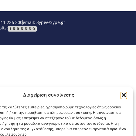
311 226 200
email: 3ype@3ype.gr
sits:
1595550
Διαχείριση συναίνεσης
 τις καλύτερες εμπειρίες, χρησιμοποιούμε τεχνολογίες όπως cookies
υση ή / και την πρόσβαση σε πληροφορίες συσκευής. Η συναίνεση σε
λογίες θα μας επιτρέψει να επεξεργαστούμε δεδομένα όπως η
ιήγησης ή τα μοναδικά αναγνωριστικά σε αυτόν τον ιστότοπο. Η μη
 ανάκληση της συγκατάθεσης, μπορεί να επηρεάσει αρνητικά ορισμένα
αι λειτουργίες.