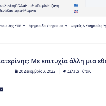
σαλονίκη
Πέλλα
Ημαθία
Πιερία
Κοζάνη
βενά
Καστοριά
Φλώρινα
νσεις 3ης ΥΠΕ
Εφημερίδα Υπηρεσίας
Φορείς & Υπηρεσίες Υ
 Κατερίνης: Με επιτυχία άλλη μια ε
20 Δεκεμβρίου, 2022
Δελτία Τύπου