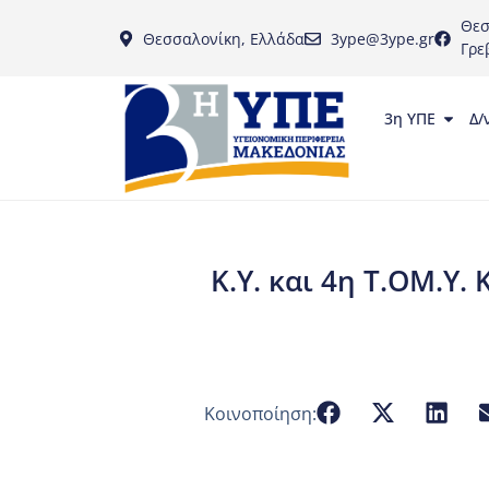
Θεσ
Θεσσαλονίκη, Ελλάδα
3ype@3ype.gr
Γρε
3η ΥΠΕ
Δ/
Κ.Υ. και 4η Τ.ΟΜ.Υ.
Κοινοποίηση: