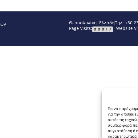
Θεσσαλονίκη, Ελλάδα
Τηλ: +30 2
νων
Page Visits:
Website Vi
00017
Για να παρέχουμε
για την αποθήκε
αυτές τις τεχνο
συμπεριφορά περ
συγκατάθεση ή η
χαρακτηριστικά κ