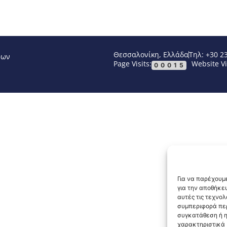
Θεσσαλονίκη, Ελλάδα
Τηλ: +30 2
νων
Page Visits:
Website Vi
00015
Για να παρέχουμε
για την αποθήκε
αυτές τις τεχνο
συμπεριφορά περ
συγκατάθεση ή η
χαρακτηριστικά κ