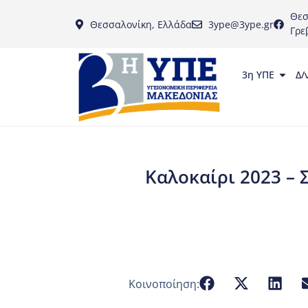
Θεσ
Θεσσαλονίκη, Ελλάδα
3ype@3ype.gr
Γρε
3η ΥΠΕ
Δ/
Καλοκαίρι 2023 – Σ
Κοινοποίηση: