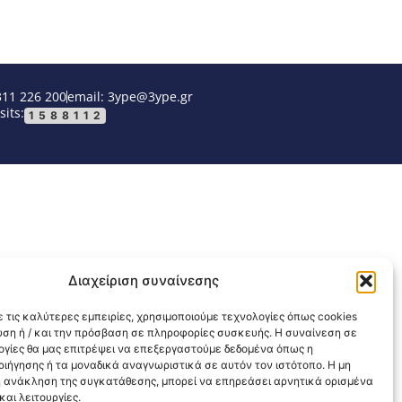
311 226 200
email: 3ype@3ype.gr
sits:
1588112
Διαχείριση συναίνεσης
 τις καλύτερες εμπειρίες, χρησιμοποιούμε τεχνολογίες όπως cookies
υση ή / και την πρόσβαση σε πληροφορίες συσκευής. Η συναίνεση σε
λογίες θα μας επιτρέψει να επεξεργαστούμε δεδομένα όπως η
ιήγησης ή τα μοναδικά αναγνωριστικά σε αυτόν τον ιστότοπο. Η μη
 ανάκληση της συγκατάθεσης, μπορεί να επηρεάσει αρνητικά ορισμένα
αι λειτουργίες.