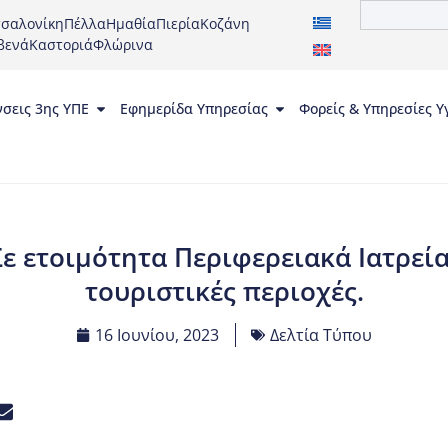
σαλονίκη
Πέλλα
Ημαθία
Πιερία
Κοζάνη
βενά
Καστοριά
Φλώρινα
νσεις 3ης ΥΠΕ
Εφημερίδα Υπηρεσίας
Φορείς & Υπηρεσίες Υ
ε ετοιμότητα Περιφερειακά Ιατρεία
τουριστικές περιοχές.
16 Ιουνίου, 2023
Δελτία Τύπου