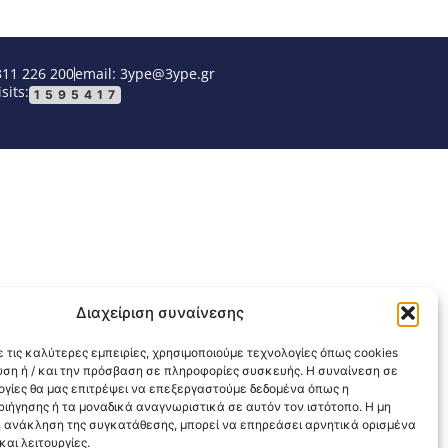
311 226 200
email: 3ype@3ype.gr
sits:
1595417
Διαχείριση συναίνεσης
 τις καλύτερες εμπειρίες, χρησιμοποιούμε τεχνολογίες όπως cookies
υση ή / και την πρόσβαση σε πληροφορίες συσκευής. Η συναίνεση σε
λογίες θα μας επιτρέψει να επεξεργαστούμε δεδομένα όπως η
ιήγησης ή τα μοναδικά αναγνωριστικά σε αυτόν τον ιστότοπο. Η μη
 ανάκληση της συγκατάθεσης, μπορεί να επηρεάσει αρνητικά ορισμένα
αι λειτουργίες.