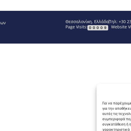
Θεσσαλονίκη, Ελλάδα
Τηλ: +30 2
νων
Page Visits:
Website Vi
00009
Για να παρέχουμε
για την αποθήκε
αυτές τις τεχνο
συμπεριφορά περ
συγκατάθεση ή η
χαρακτηριστικά κ