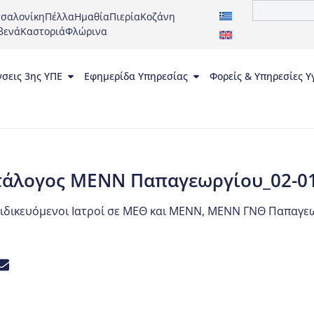
σαλονίκη
Πέλλα
Ημαθία
Πιερία
Κοζάνη
βενά
Καστοριά
Φλώρινα
νσεις 3ης ΥΠΕ
Εφημερίδα Υπηρεσίας
Φορείς & Υπηρεσίες Υ
τάλογος ΜΕΝΝ Παπαγεωργίου_02-01
ιδικευόμενοι Ιατροί σε ΜΕΘ και ΜΕΝΝ
,
ΜΕΝΝ ΓΝΘ Παπαγε