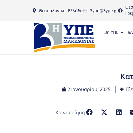
Θεσ
Θεσσαλονίκη, Ελλάδα
3ype@3ype.gr
Γρε
3η ΥΠΕ
Δ/
Κα
2 Ιανουαρίου, 2025
Εξε
Κοινοποίηση: