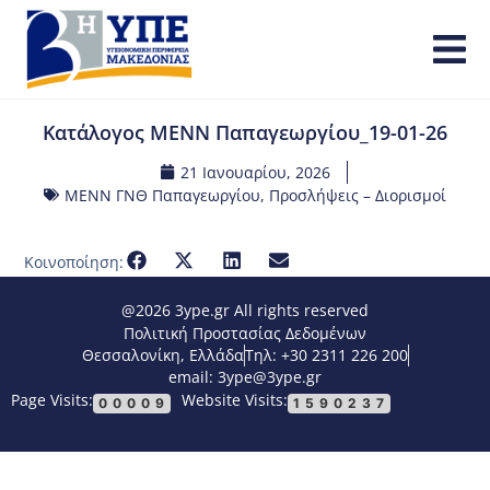
Κατάλογος ΜΕΝΝ Παπαγεωργίου_19-01-26
21 Ιανουαρίου, 2026
ΜΕΝΝ ΓΝΘ Παπαγεωργίου
,
Προσλήψεις – Διορισμοί
Κοινοποίηση:
@2026 3ype.gr All rights reserved
Πολιτική Προστασίας Δεδομένων
Θεσσαλονίκη, Ελλάδα
Τηλ: +30 2311 226 200
email: 3ype@3ype.gr
Page Visits:
Website Visits:
00009
1590237