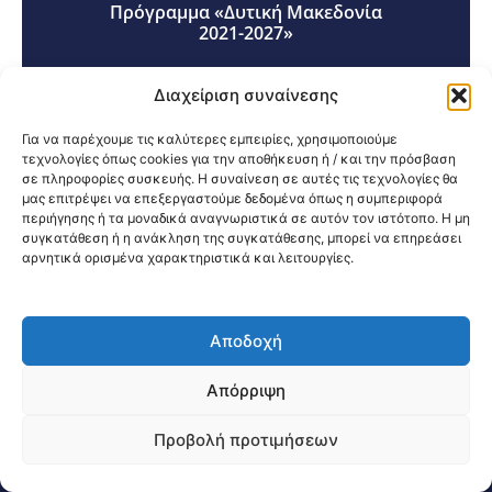
Πρόγραμμα «Δυτική Μακεδονία
2021-2027»
Διαχείριση συναίνεσης
Για να παρέχουμε τις καλύτερες εμπειρίες, χρησιμοποιούμε
τεχνολογίες όπως cookies για την αποθήκευση ή / και την πρόσβαση
σε πληροφορίες συσκευής. Η συναίνεση σε αυτές τις τεχνολογίες θα
Κοινοποίηση:
μας επιτρέψει να επεξεργαστούμε δεδομένα όπως η συμπεριφορά
περιήγησης ή τα μοναδικά αναγνωριστικά σε αυτόν τον ιστότοπο. Η μη
συγκατάθεση ή η ανάκληση της συγκατάθεσης, μπορεί να επηρεάσει
αρνητικά ορισμένα χαρακτηριστικά και λειτουργίες.
Αποδοχή
@2026 3ype.gr All rights reserved
Πολιτική Προστασίας Δεδομένων
Απόρριψη
Θεσσαλονίκη, Ελλάδα
Τηλ: +30 2311 226 200
email: 3ype@3ype.gr
Προβολή προτιμήσεων
Page Visits:
Website Visits:
04222
1589725