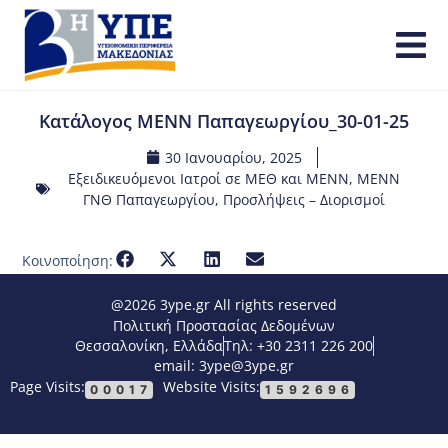
Κατάλογος ΜΕΝΝ Παπαγεωργίου_30-01-25
30 Ιανουαρίου, 2025
Εξειδικευόμενοι Ιατροί σε ΜΕΘ και ΜΕΝΝ
,
ΜΕΝΝ
ΓΝΘ Παπαγεωργίου
,
Προσλήψεις – Διορισμοί
Κοινοποίηση:
@2026 3ype.gr All rights reserved
Πολιτική Προστασίας Δεδομένων
Θεσσαλονίκη, Ελλάδα
Τηλ: +30 2311 226 200
email: 3ype@3ype.gr
Page Visits:
Website Visits:
00017
1592696