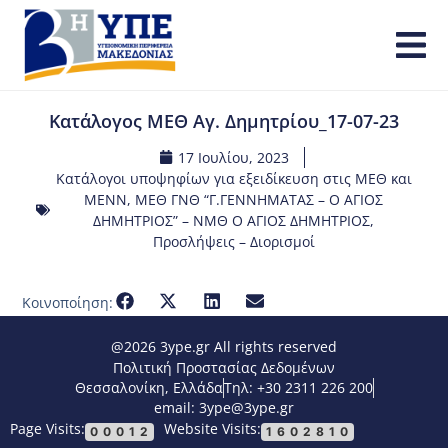
Κατάλογος ΜΕΘ Αγ. Δημητρίου_17-07-23
17 Ιουλίου, 2023
Κατάλογοι υποψηφίων για εξειδίκευση στις ΜΕΘ και
ΜΕΝΝ
,
ΜΕΘ ΓΝΘ “Γ.ΓΕΝΝΗΜΑΤΑΣ – Ο ΑΓΙΟΣ
ΔΗΜΗΤΡΙΟΣ” – ΝΜΘ Ο ΑΓΙΟΣ ΔΗΜΗΤΡΙΟΣ
,
Προσλήψεις – Διορισμοί
Κοινοποίηση:
@2026 3ype.gr All rights reserved
Πολιτική Προστασίας Δεδομένων
Θεσσαλονίκη, Ελλάδα
Τηλ: +30 2311 226 200
email: 3ype@3ype.gr
Page Visits:
Website Visits:
00012
1602810