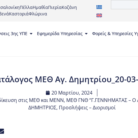
σαλονίκη
Πέλλα
Ημαθία
Πιερία
Κοζάνη
βενά
Καστοριά
Φλώρινα
νσεις 3ης ΥΠΕ
Εφημερίδα Υπηρεσίας
Φορείς & Υπηρεσίες Υ
τάλογος ΜΕΘ Αγ. Δημητρίου_20-03
20 Μαρτίου, 2024
δίκευση στις ΜΕΘ και ΜΕΝΝ
,
ΜΕΘ ΓΝΘ “Γ.ΓΕΝΝΗΜΑΤΑΣ – Ο 
ΔΗΜΗΤΡΙΟΣ
,
Προσλήψεις – Διορισμοί