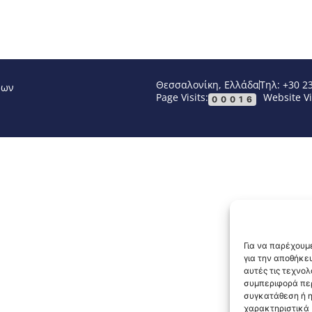
Θεσσαλονίκη, Ελλάδα
Τηλ: +30 2
νων
Page Visits:
Website Vi
00016
Για να παρέχουμε
για την αποθήκε
αυτές τις τεχνο
συμπεριφορά περ
συγκατάθεση ή η
χαρακτηριστικά κ