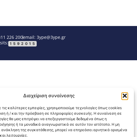
311 226 200
email: 3ype@3ype.gr
sits:
1592015
Διαχείριση συναίνεσης
 τις καλύτερες εμπειρίες, χρησιμοποιούμε τεχνολογίες όπως cookies
υση ή / και την πρόσβαση σε πληροφορίες συσκευής. Η συναίνεση σε
λογίες θα μας επιτρέψει να επεξεργαστούμε δεδομένα όπως η
ιήγησης ή τα μοναδικά αναγνωριστικά σε αυτόν τον ιστότοπο. Η μη
 ανάκληση της συγκατάθεσης, μπορεί να επηρεάσει αρνητικά ορισμένα
αι λειτουργίες.