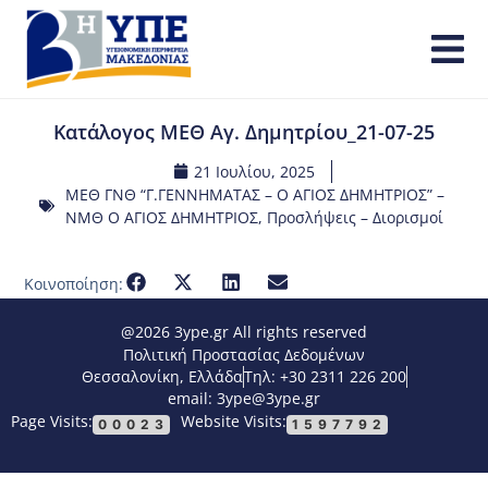
Κατάλογος ΜΕΘ Αγ. Δημητρίου_21-07-25
21 Ιουλίου, 2025
ΜΕΘ ΓΝΘ “Γ.ΓΕΝΝΗΜΑΤΑΣ – Ο ΑΓΙΟΣ ΔΗΜΗΤΡΙΟΣ” –
ΝΜΘ Ο ΑΓΙΟΣ ΔΗΜΗΤΡΙΟΣ
,
Προσλήψεις – Διορισμοί
Κοινοποίηση:
@2026 3ype.gr All rights reserved
Πολιτική Προστασίας Δεδομένων
Θεσσαλονίκη, Ελλάδα
Τηλ: +30 2311 226 200
email: 3ype@3ype.gr
Page Visits:
Website Visits:
00023
1597792