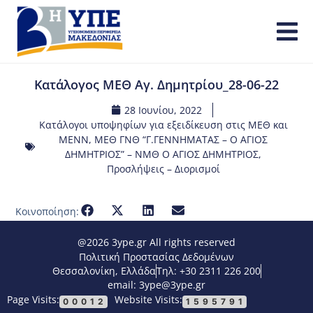
Κατάλογος ΜΕΘ Αγ. Δημητρίου_28-06-22
28 Ιουνίου, 2022
Κατάλογοι υποψηφίων για εξειδίκευση στις ΜΕΘ και
ΜΕΝΝ
,
ΜΕΘ ΓΝΘ “Γ.ΓΕΝΝΗΜΑΤΑΣ – Ο ΑΓΙΟΣ
ΔΗΜΗΤΡΙΟΣ” – ΝΜΘ Ο ΑΓΙΟΣ ΔΗΜΗΤΡΙΟΣ
,
Προσλήψεις – Διορισμοί
Κοινοποίηση:
@2026 3ype.gr All rights reserved
Πολιτική Προστασίας Δεδομένων
Θεσσαλονίκη, Ελλάδα
Τηλ: +30 2311 226 200
email: 3ype@3ype.gr
Page Visits:
Website Visits:
00012
1595791