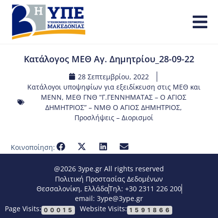
Κατάλογος ΜΕΘ Αγ. Δημητρίου_28-09-22
28 Σεπτεμβρίου, 2022
Κατάλογοι υποψηφίων για εξειδίκευση στις ΜΕΘ και
ΜΕΝΝ
,
ΜΕΘ ΓΝΘ “Γ.ΓΕΝΝΗΜΑΤΑΣ – Ο ΑΓΙΟΣ
ΔΗΜΗΤΡΙΟΣ” – ΝΜΘ Ο ΑΓΙΟΣ ΔΗΜΗΤΡΙΟΣ
,
Προσλήψεις – Διορισμοί
Κοινοποίηση:
@2026 3ype.gr All rights reserved
Πολιτική Προστασίας Δεδομένων
Θεσσαλονίκη, Ελλάδα
Τηλ: +30 2311 226 200
email: 3ype@3ype.gr
Page Visits:
Website Visits:
00015
1591866