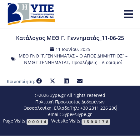
Κατάλογος ΜΕΘ Γ. Γεννηματάς_11-06-25
11 Ιουνίου, 2025
ΜΕΘ ΓΝΘ “Γ.ΓΕΝΝΗΜΑΤΑΣ – Ο ΑΓΙΟΣ ΔΗΜΗΤΡΙΟΣ” –
ΝΜΘ Γ.ΓΕΝΝΗΜΑΤΑΣ
,
Προσλήψεις – Διορισμοί
Κοινοποίηση:
@2026 3ype.gr All rights reserved
Πολιτική Προστασίας Δεδομένων
Θεσσαλονίκη, Ελλάδα
Τηλ: +30 2311 226 200
email: 3ype@3ype.gr
Page Visits:
Website Visits:
00014
1590178