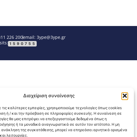
311 226 200
email: 3ype@3ype.gr
sits:
1590755
Διαχείριση συναίνεσης
 τις καλύτερες εμπειρίες, χρησιμοποιούμε τεχνολογίες όπως cookies
υση ή / και την πρόσβαση σε πληροφορίες συσκευής. Η συναίνεση σε
λογίες θα μας επιτρέψει να επεξεργαστούμε δεδομένα όπως η
ιήγησης ή τα μοναδικά αναγνωριστικά σε αυτόν τον ιστότοπο. Η μη
 ανάκληση της συγκατάθεσης, μπορεί να επηρεάσει αρνητικά ορισμένα
αι λειτουργίες.