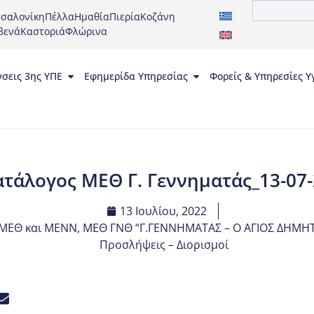
σαλονίκη
Πέλλα
Ημαθία
Πιερία
Κοζάνη
βενά
Καστοριά
Φλώρινα
νσεις 3ης ΥΠΕ
Εφημερίδα Υπηρεσίας
Φορείς & Υπηρεσίες Υ
ατάλογος ΜΕΘ Γ. Γεννηματάς_13-07-
13 Ιουλίου, 2022
ε ΜΕΘ και ΜΕΝΝ
,
ΜΕΘ ΓΝΘ “Γ.ΓΕΝΝΗΜΑΤΑΣ – Ο ΑΓΙΟΣ ΔΗΜΗ
Προσλήψεις – Διορισμοί