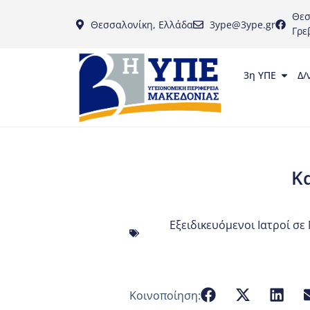
Θεσ
Θεσσαλονίκη, Ελλάδα
3ype@3ype.gr
Γρε
3η ΥΠΕ
Δ/
Κ
Εξειδικευόμενοι Ιατροί σ
Κοινοποίηση: