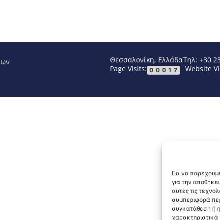
Θεσσαλονίκη, Ελλάδα
Τηλ: +30 2
νων
Page Visits:
Website Vi
00017
Για να παρέχουμε
για την αποθήκε
αυτές τις τεχνο
συμπεριφορά περ
συγκατάθεση ή η
χαρακτηριστικά κ