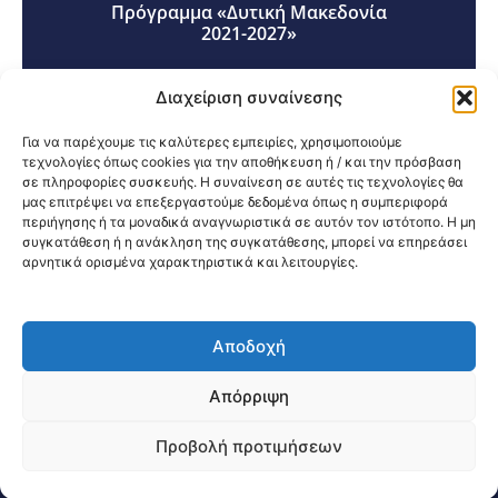
Πρόγραμμα «Δυτική Μακεδονία
2021-2027»
Διαχείριση συναίνεσης
Για να παρέχουμε τις καλύτερες εμπειρίες, χρησιμοποιούμε
τεχνολογίες όπως cookies για την αποθήκευση ή / και την πρόσβαση
σε πληροφορίες συσκευής. Η συναίνεση σε αυτές τις τεχνολογίες θα
Κοινοποίηση:
μας επιτρέψει να επεξεργαστούμε δεδομένα όπως η συμπεριφορά
περιήγησης ή τα μοναδικά αναγνωριστικά σε αυτόν τον ιστότοπο. Η μη
συγκατάθεση ή η ανάκληση της συγκατάθεσης, μπορεί να επηρεάσει
αρνητικά ορισμένα χαρακτηριστικά και λειτουργίες.
Αποδοχή
@2026 3ype.gr All rights reserved
Πολιτική Προστασίας Δεδομένων
Απόρριψη
Θεσσαλονίκη, Ελλάδα
Τηλ: +30 2311 226 200
email: 3ype@3ype.gr
Προβολή προτιμήσεων
Page Visits:
Website Visits:
04251
1596896