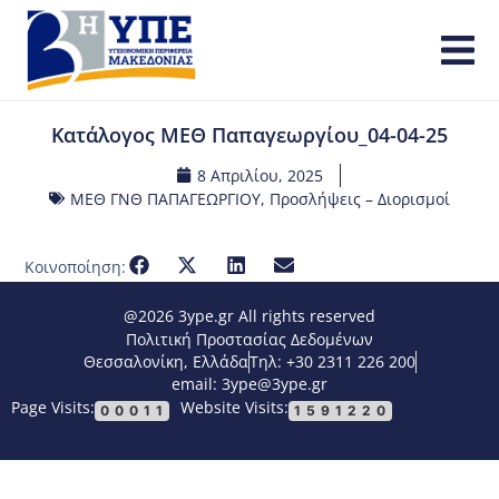
Κατάλογος ΜΕΘ Παπαγεωργίου_04-04-25
8 Απριλίου, 2025
ΜΕΘ ΓΝΘ ΠΑΠΑΓΕΩΡΓΙΟΥ
,
Προσλήψεις – Διορισμοί
Κοινοποίηση:
@2026 3ype.gr All rights reserved
Πολιτική Προστασίας Δεδομένων
Θεσσαλονίκη, Ελλάδα
Τηλ: +30 2311 226 200
email: 3ype@3ype.gr
Page Visits:
Website Visits:
00011
1591220