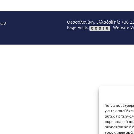
Θεσσαλονίκη, Ελλάδα
Τηλ: +30 2
νων
Page Visits:
Website Vi
00016
Για να παρέχουμε
για την αποθήκε
αυτές τις τεχνο
συμπεριφορά περ
συγκατάθεση ή η
χαρακτηριστικά κ