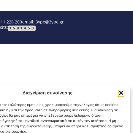
311 226 200
email: 3ype@3ype.gr
sits:
1591456
Διαχείριση συναίνεσης
 τις καλύτερες εμπειρίες, χρησιμοποιούμε τεχνολογίες όπως cookies
υση ή / και την πρόσβαση σε πληροφορίες συσκευής. Η συναίνεση σε
λογίες θα μας επιτρέψει να επεξεργαστούμε δεδομένα όπως η
ιήγησης ή τα μοναδικά αναγνωριστικά σε αυτόν τον ιστότοπο. Η μη
 ανάκληση της συγκατάθεσης, μπορεί να επηρεάσει αρνητικά ορισμένα
αι λειτουργίες.