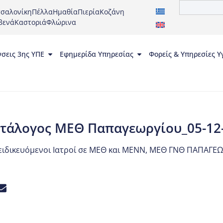
σαλονίκη
Πέλλα
Ημαθία
Πιερία
Κοζάνη
βενά
Καστοριά
Φλώρινα
νσεις 3ης ΥΠΕ
Εφημερίδα Υπηρεσίας
Φορείς & Υπηρεσίες Υ
τάλογος ΜΕΘ Παπαγεωργίου_05-12
ειδικευόμενοι Ιατροί σε ΜΕΘ και ΜΕΝΝ
,
ΜΕΘ ΓΝΘ ΠΑΠΑΓΕΩ