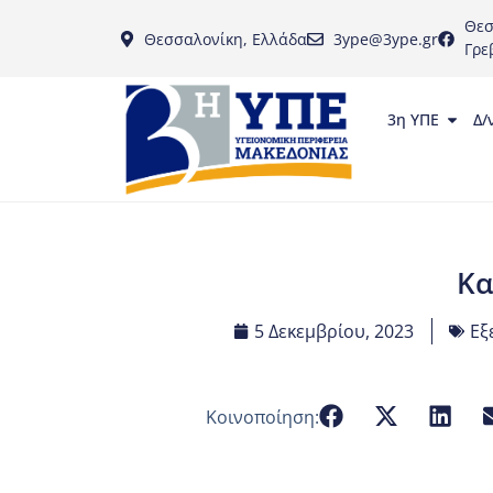
Θεσ
Θεσσαλονίκη, Ελλάδα
3ype@3ype.gr
Γρε
3η ΥΠΕ
Δ/
Κα
5 Δεκεμβρίου, 2023
Εξ
Κοινοποίηση: