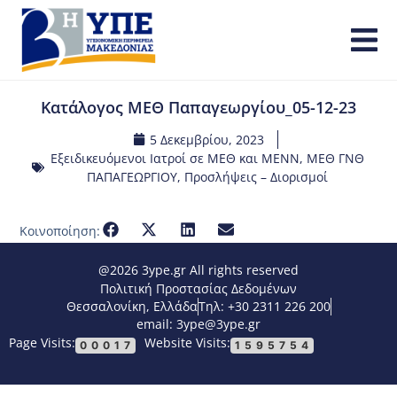
Κατάλογος ΜΕΘ Παπαγεωργίου_05-12-23
5 Δεκεμβρίου, 2023
Εξειδικευόμενοι Ιατροί σε ΜΕΘ και ΜΕΝΝ
,
ΜΕΘ ΓΝΘ
ΠΑΠΑΓΕΩΡΓΙΟΥ
,
Προσλήψεις – Διορισμοί
Κοινοποίηση:
@2026 3ype.gr All rights reserved
Πολιτική Προστασίας Δεδομένων
Θεσσαλονίκη, Ελλάδα
Τηλ: +30 2311 226 200
email: 3ype@3ype.gr
Page Visits:
Website Visits:
00017
1595754